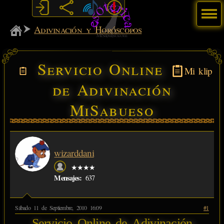
Menú
MiSabueso
Adivinación y Horóscopos
Servicio Online
Mi klip
de Adivinación
MiSabueso
wizarddani
★★★★
Mensajes:
637
Sábado 11 de Septiembre, 2010 16:09
#1
Servicio Online de Adivinación