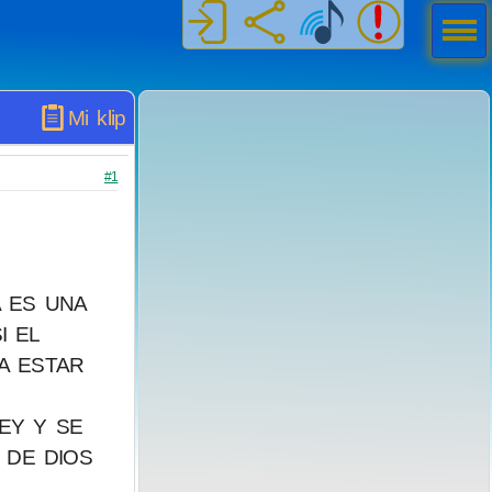
Men
ú
Mi klip
#1
A ES UNA
I EL
 A ESTAR
EY Y SE
 DE DIOS