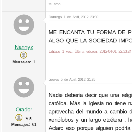
te amo
Domingo 1 de Abril, 2012 23:30
ME ENCANTA TU FORMA DE 
ALGO QUE LA SOCIEDAD IMP
Nannyz
Editado 1 vez. Última edición: 2012-04-01 22:33:24
Mensajes:
1
Jueves 5 de Abril, 2012 21:35
Nadie debería decir que una religi
católica. Más la Iglesia no tiene
Orador
aprovecha del mundo a cambio de
★★
xenófobos y un largo etcétera ,
Mensajes:
61
Aclaro eso porque alguien podría 