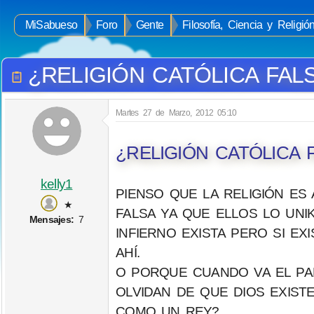
MiSabueso
Foro
Gente
Filosofía, Ciencia y Religió
¿RELIGIÓN CATÓLICA FAL
Martes 27 de Marzo, 2012 05:10
¿RELIGIÓN CATÓLICA
kelly1
PIENSO QUE LA RELIGIÓN ES 
★
FALSA YA QUE ELLOS LO UNI
Mensajes:
7
INFIERNO EXISTA PERO SI EX
AHÍ.
O PORQUE CUANDO VA EL PAP
OLVIDAN DE QUE DIOS EXIST
COMO UN REY?