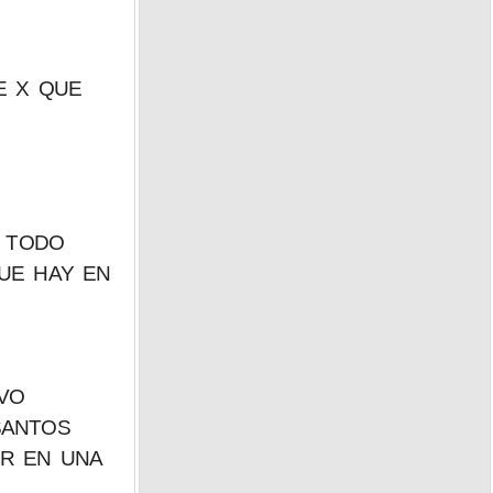
E X QUE
Q TODO
UE HAY EN
VO
SANTOS
ER EN UNA