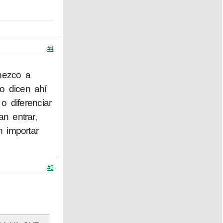
#4
nezco a
mo dicen ahí
o diferenciar
n entrar,
 importar
#5