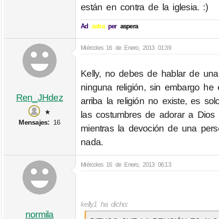
están en contra de la iglesia. :)
Ad
astra
per
aspera
Miércoles 16 de Enero, 2013 01:39
Kelly, no debes de hablar de un
ninguna religión, sin embargo he e
Ren_JHdez
arriba la religión no existe, es s
★
las costumbres de adorar a Dios 
Mensajes:
16
mientras la devoción de una pers
nada.
Miércoles 16 de Enero, 2013 06:13
kelly1 ha dicho:
normila