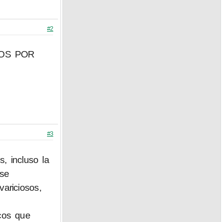
#2
OS POR
#3
, incluso la
 se
ariciosos,
icos que