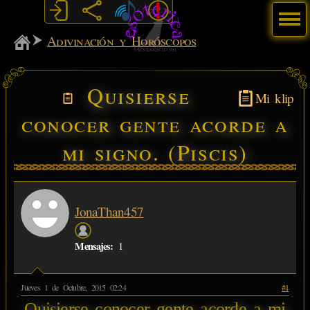
Menú
MiSabueso
Adivinación y Horóscopos
Quisierse
Mi klip
conocer gente acorde a
mi signo. (Piscis)
JonaThan457
Mensajes:
1
Jueves 1 de Octubre, 2015 02:24
#1
Quisierse conocer gente acorde a mi