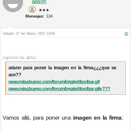
ariann
★★★
Mensajes:
124
Sábado 17 de Marzo, 2007 03:08
#2
saymimi ha dicho:
ariann para poner la imagen en la firma¿¿¿que se
ace??
www.misabueso.com/forum/img/ed/toolbar.gif
www.misabueso.com/forum/img/ed/toolbar.gife???
Vamos allá, para poner una
imagen en la firma
: