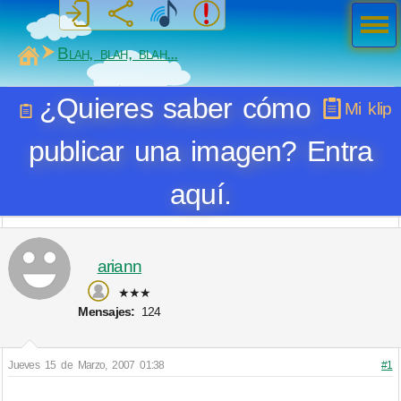
Men
ú
MiSabueso
Blah, blah, blah...
¿Quieres saber cómo
Mi klip
publicar una imagen? Entra
aquí.
ariann
★★★
Mensajes:
124
Jueves 15 de Marzo, 2007 01:38
#1