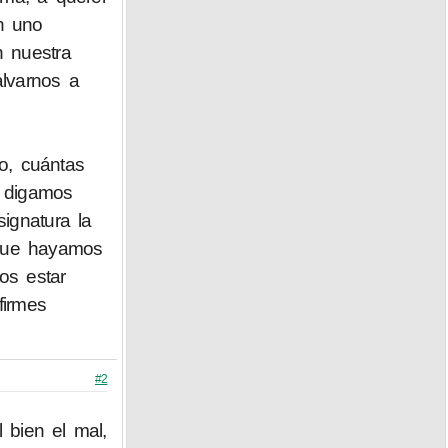
n uno
n nuestra
alvarnos a
o, cuántas
, digamos
ignatura la
 que hayamos
os estar
firmes
#2
 bien el mal,