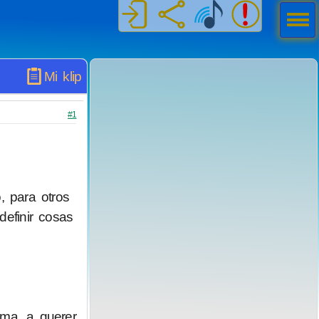
Men
ú
Mi klip
#1
, para otros
definir cosas
ma, a querer