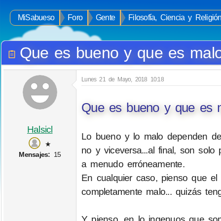
MiSabueso
Foro
Gente
Filosofía, Ciencia y Religió
Que es bueno y que es mal
Lunes 21 de Mayo, 2018 10:18
Que es bueno y que es 
Halsicl
Lo bueno y lo malo dependen del 
★
no y viceversa...al final, son so
Mensajes:
15
a menudo erróneamente.
En cualquier caso, pienso que 
completamente malo... quizás teng
Y pienso, en lo ingenuos que so