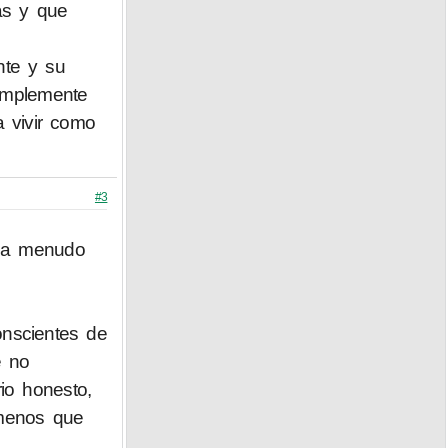
as y que
nte y su
implemente
a vivir como
#3
e a menudo
nscientes de
e no
rio honesto,
 menos que