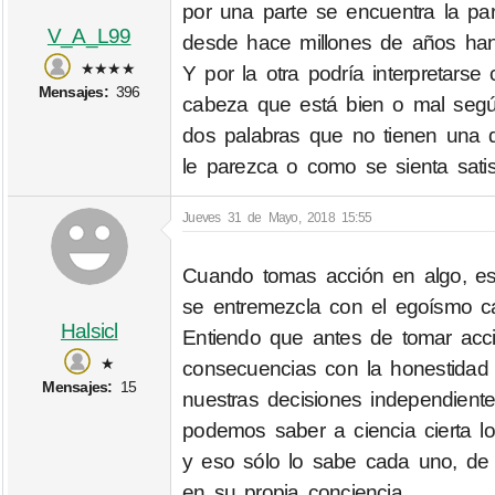
por una parte se encuentra la par
V_A_L99
desde hace millones de años han 
★★★★
Y por la otra podría interpretars
Mensajes:
396
cabeza que está bien o mal segú
dos palabras que no tienen una de
le parezca o como se sienta sati
Jueves 31 de Mayo, 2018 15:55
Cuando tomas acción en algo, es 
se entremezcla con el egoísmo ca
Halsicl
Entiendo que antes de tomar acci
★
consecuencias con la honestidad
Mensajes:
15
nuestras decisiones independient
podemos saber a ciencia cierta los
y eso sólo lo sabe cada uno, de
en su propia conciencia...