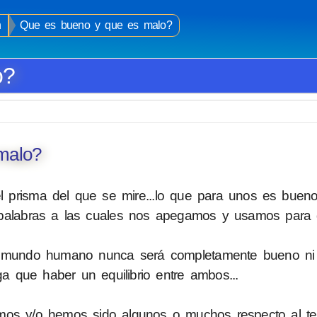
n
Que es bueno y que es malo?
o?
malo?
prisma del que se mire...lo que para unos es bueno
lo palabras a las cuales nos apegamos y usamos para 
el mundo humano nunca será completamente bueno ni
a que haber un equilibrio entre ambos...
mos y/o hemos sido algunos o muchos respecto al te