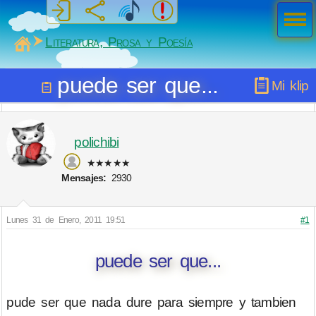
Men
ú
MiSabueso
Literatura, Prosa y Poesía
puede ser que...
Mi klip
polichibi
★★★★★
Mensajes:
2930
Lunes 31 de Enero, 2011 19:51
#1
puede ser que...
pude ser que nada dure para siempre y tambien