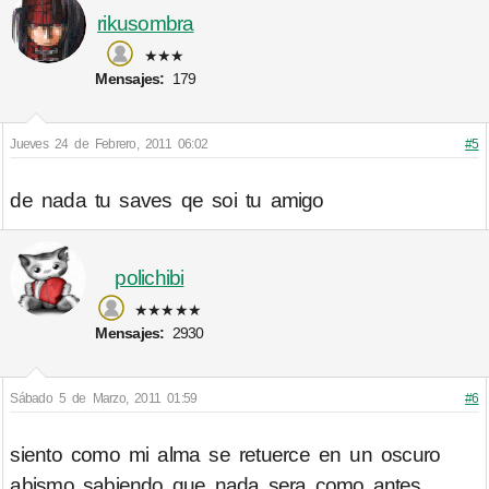
rikusombra
★★★
Mensajes:
179
Jueves 24 de Febrero, 2011 06:02
#5
de nada tu saves qe soi tu amigo
polichibi
★★★★★
Mensajes:
2930
Sábado 5 de Marzo, 2011 01:59
#6
siento como mi alma se retuerce en un oscuro
abismo sabiendo que nada sera como antes