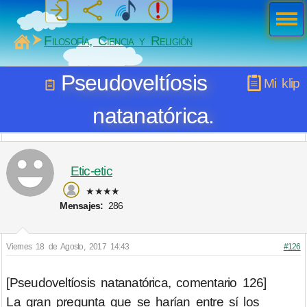
Men
ú
MiSabueso
Filosofía, Ciencia y Religión
Pseudoveltíosis
Mi klip
natanatórica.
Etic-etic
★★★★
Mensajes:
286
Viernes 18 de Agosto, 2017 14:43
#126
[Pseudoveltíosis natanatórica, comentario 126]
La gran pregunta que se harían entre sí los