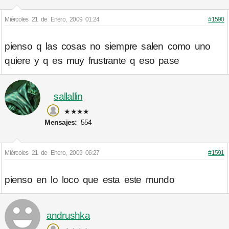
Miércoles 21 de Enero, 2009 01:24
#1590
pienso q las cosas no siempre salen como uno
quiere y q es muy frustrante q eso pase
sallallin
★★★★
Mensajes:
554
Miércoles 21 de Enero, 2009 06:27
#1591
pienso en lo loco que esta este mundo
andrushka