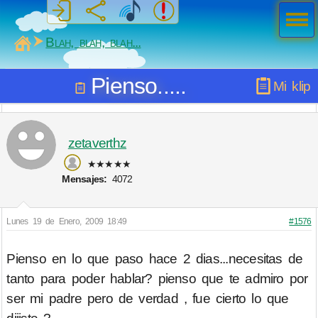
Men
ú
MiSabueso
Blah, blah, blah...
Pienso.....
Mi klip
zetaverthz
★★★★★
Mensajes:
4072
Lunes 19 de Enero, 2009 18:49
#1576
Pienso en lo que paso hace 2 dias...necesitas de
tanto para poder hablar? pienso que te admiro por
ser mi padre pero de verdad , fue cierto lo que