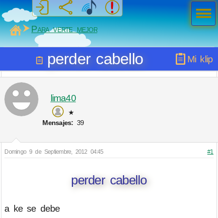
Men
ú
MiSabueso
Para verte mejor
perder cabello
Mi klip
lima40
★
Mensajes:
39
Domingo 9 de Septiembre, 2012 04:45
#1
perder cabello
a ke se debe