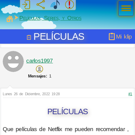
Men
ú
MiSabueso
Películas, Series, y Otros
PELÍCULAS
Mi klip
carlos1997
Mensajes:
1
Lunes 26 de Diciembre, 2022 19:28
#1
PELÍCULAS
Que películas de Netflix me pueden recomendar ,