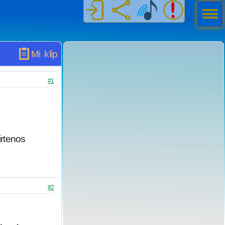
Men
ú
Mi klip
#1
rtenos
#2