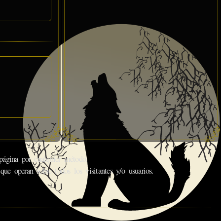
gina por cualquier método.
que operan sobre todos los visitantes y/o usuarios.