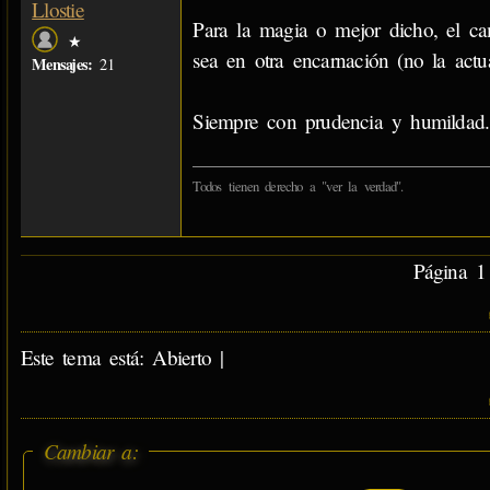
Llostie
Para la magia o mejor dicho, el cam
★
sea en otra encarnación (no la actua
Mensajes:
21
Siempre con prudencia y humildad.
Todos tienen derecho a "ver la verdad".
Página 1 
Este tema está: Abierto |
Cambiar a: