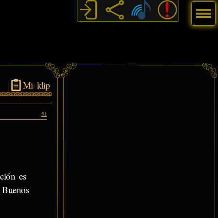
Menú
Mi klip
#1
ción es
. Buenos