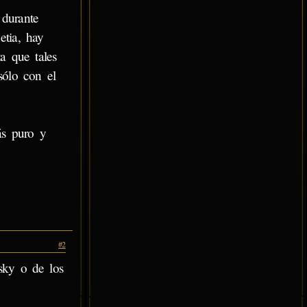
 durante
etia, hay
a que tales
sólo con el
ás puro y
#2
sky o de los