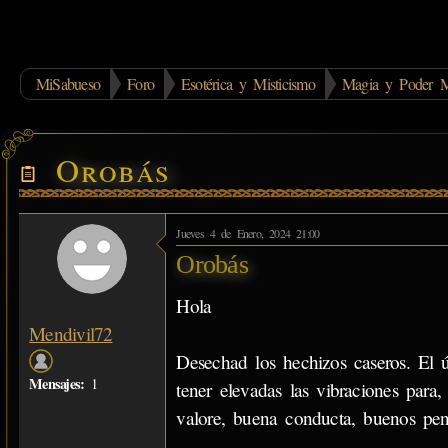
MiSabueso
Foro
Esotérica y Misticismo
Magia y Poder M
Orobás
Jueves 4 de Enero, 2024 21:00
Orobás
Hola
Mendivil72
Desechad los hechizos caseros. El ú
Mensajes:
1
tener elevadas las vibraciones para
valore, buena conducta, buenos pen