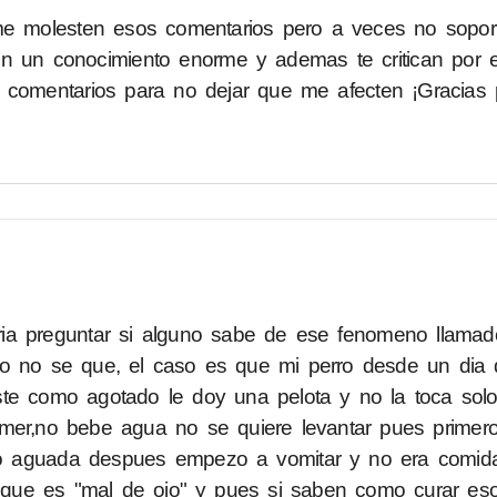
e me molesten esos comentarios pero a veces no sopo
n un conocimiento enorme y ademas te critican por e
comentarios para no dejar que me afecten ¡Gracias 
ria preguntar si alguno sabe de ese fenomeno llamad
 o no se que, el caso es que mi perro desde un dia 
ste como agotado le doy una pelota y no la toca sol
omer,no bebe agua no se quiere levantar pues primer
 aguada despues empezo a vomitar y no era comida
 que es "mal de ojo" y pues si saben como curar es