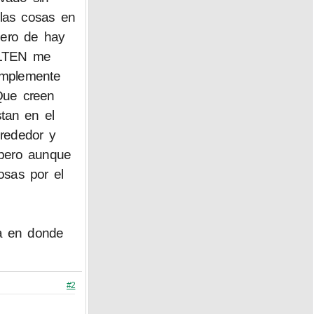
las cosas en
pero de hay
ULTEN me
implemente
Que creen
tan en el
lrededor y
 pero aunque
osas por el
da en donde
#2