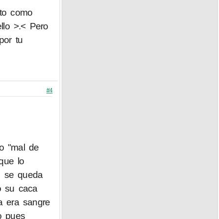
rto como
llo >.< Pero
por tu
#4
o "mal de
que lo
o se queda
o su caca
 era sangre
o pues