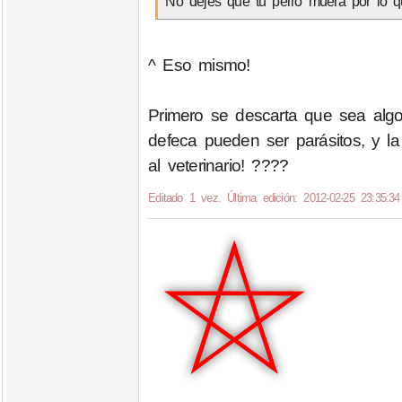
No dejes que tu perro muera por lo que
^ Eso mismo!
Primero se descarta que sea algo
defeca pueden ser parásitos, y la 
al veterinario! ????
Editado 1 vez. Última edición: 2012-02-25 23:35:34