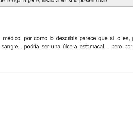
 te diga la gente, llevalo a ver si lo pueden curar!
 médico, por como lo describís parece que sí lo es,
sangre... podría ser una úlcera estomacal.... pero por 