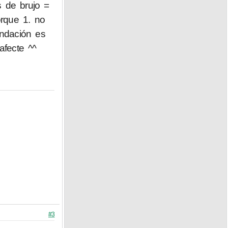
s de brujo =
rque 1. no
endación es
afecte ^^
#3