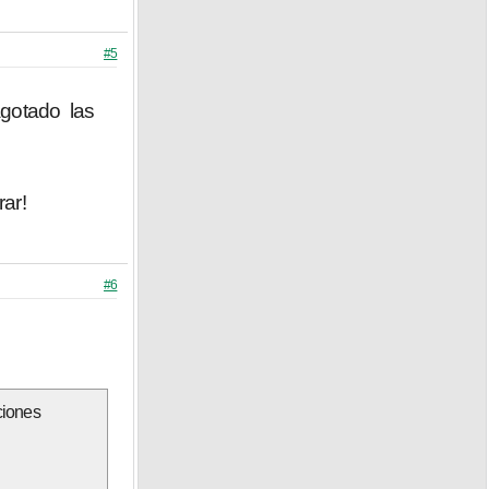
#5
agotado las
ar!
#6
ciones