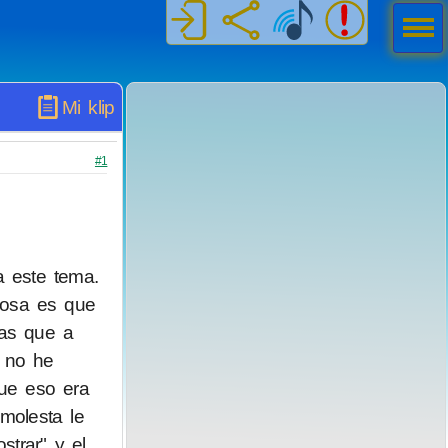
Men
ú
Mi klip
#1
a este tema.
 cosa es que
mas que a
 no he
ue eso era
 molesta le
trar" y el