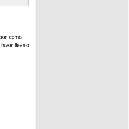
 por como
favor llevalo