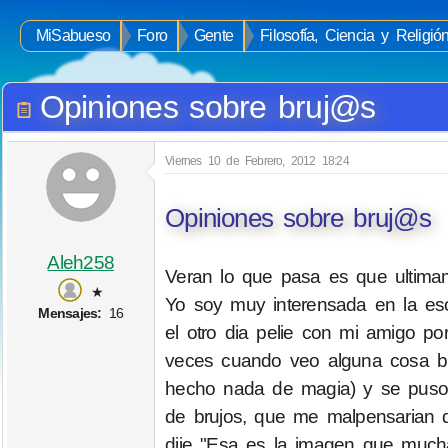
MiSabueso
Foro
Gente
Filosofía, Ciencia y Religió
Opiniones sobre bruj@s
Viernes 10 de Febrero, 2012 18:24
Opiniones sobre bruj@s
Aleh258
Veran lo que pasa es que ultima
★
Yo soy muy interensada en la eso
Mensajes:
16
el otro dia pelie con mi amigo 
veces cuando veo alguna cosa bu
hecho nada de magia) y se puso
de brujos, que me malpensarian que
dije "Esa es la imagen que mucha