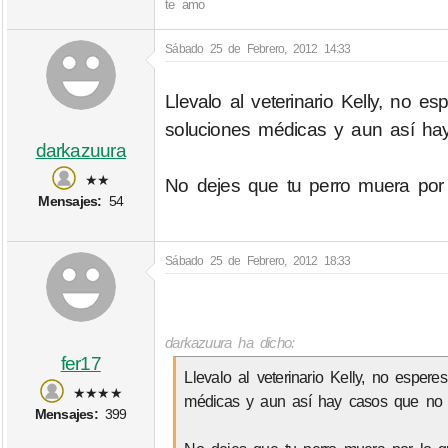
te amo
Sábado 25 de Febrero, 2012 14:33
Llevalo al veterinario Kelly, no
soluciones médicas y aun así ha
darkazuura
★★
No dejes que tu perro muera por l
Mensajes:
54
Sábado 25 de Febrero, 2012 18:33
darkazuura ha dicho:
fer17
Llevalo al veterinario Kelly, no espe
★★★★
médicas y aun así hay casos que no 
Mensajes:
399