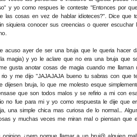
oso" y yo como respues le conteste "Entonces por qu
 las cosas en vez de hablar idioteces?". Dice que t
sin siquiera conocer sus creencias o querer escuchar 
ho.
 acuso ayer de ser una bruja que le queria hacer 
la magia) y yo le aclare que no era una bruja que s
 me gusta anotar cosas de magia cuando me llaman 
e rio y me dijo "JAJAJAJA bueno tu sabras con que t
dijesen bruja, lo que me molesto esque simplement
ensase que son todos malos y se refirio a mi con es
io no fue para mi y yo como respuesta le dije que er
ja, una simple chica mas curiosa de lo normal... Alg
osas y muchas veces me miran mal o piensan que es
 opinion ¿pero porque llamar a un bruj@ alguien mal