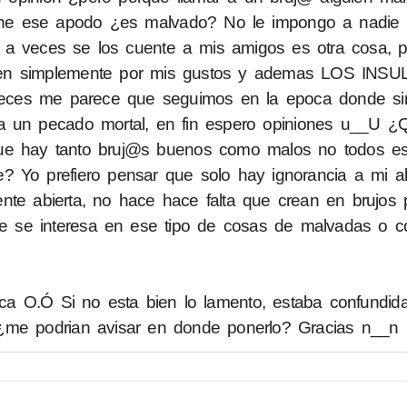
iene ese apodo ¿es malvado? No le impongo a nadie 
e a veces se los cuente a mis amigos es otra cosa, 
quen simplemente por mis gustos y ademas LOS INS
A veces me parece que seguimos en la epoca donde s
a un pecado mortal, en fin espero opiniones u__U ¿
ue hay tanto bruj@s buenos como malos no todos es
? Yo prefiero pensar que solo hay ignorancia a mi a
nte abierta, no hace hace falta que crean en brujos
e se interesa en ese tipo de cosas de malvadas o c
ca O.Ó Si no esta bien lo lamento, estaba confundi
 ¿me podrian avisar en donde ponerlo? Gracias n__n