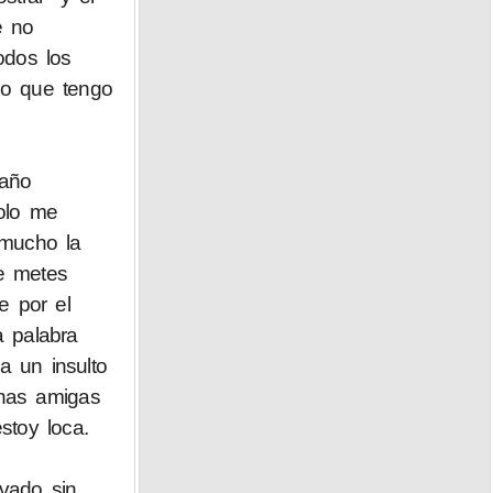
e no
odos los
lo que tengo
daño
olo me
mucho la
e metes
e por el
a palabra
a un insulto
unas amigas
toy loca.
vado sin