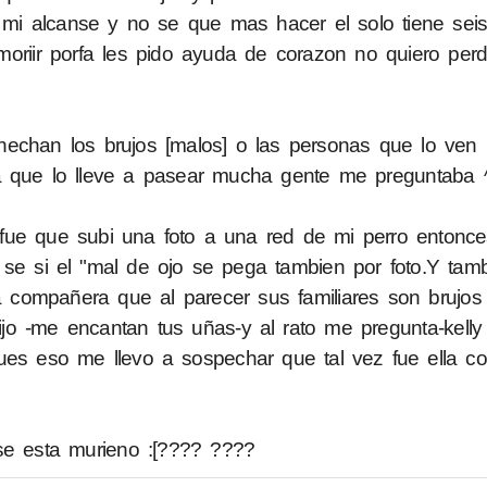
mi alcanse y no se que mas hacer el solo tiene sei
oriir porfa les pido ayuda de corazon no quiero perd
 hechan los brujos [malos] o las personas que lo ve
ia que lo lleve a pasear mucha gente me preguntaba
 fue que subi una foto a una red de mi perro enton
 se si el "mal de ojo se pega tambien por foto.Y ta
compañera que al parecer sus familiares son brujos
jo -me encantan tus uñas-y al rato me pregunta-kelly
ues eso me llevo a sospechar que tal vez fue ella c
se esta murieno :[???? ????