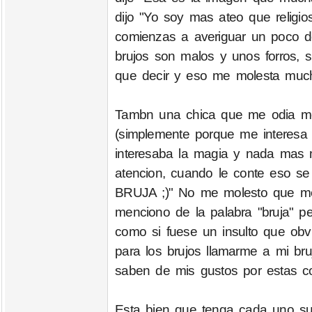
dijo "Yo soy mas ateo que religi
comienzas a averiguar un poco de
brujos son malos y unos forros, 
que decir y eso me molesta muc
Tambn una chica que me odia me
(simplemente porque me interesa 
interesaba la magia y nada mas
atencion, cuando le conte eso s
BRUJA ;)" No me molesto que me 
menciono de la palabra "bruja" p
como si fuese un insulto que obv
para los brujos llamarme a mi bru
saben de mis gustos por estas c
Esta bien que tenga cada uno su