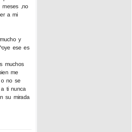
s meses ,no
er a mi
n mucho y
 ^oye ese es
ces muchos
mbien me
 o no se
 a ti nunca
on su mirada