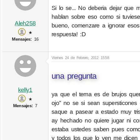
Si lo se... No deberia dejar qu
hablan sobre eso como si tuviese
Aleh258
bueno, comenzare a ignorar esos 
★
respuesta! :D
Mensajes:
16
Viernes 24 de Febrero, 2012 15:58
una pregunta
kelly1
ya que el tema es de brujos que
★
ojo" no se si sean supersticones
Mensajes:
7
saque a pasear a estado muy tri
ay hechado no quiere jugar ni c
estaba ustedes saben pues como
y todos los que lo ven me dicen