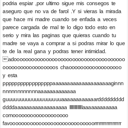
podria espiar ,por ultimo sigue mis consegos te
aseguro que no va de farol .Y si vieras la mirada
que hace mi madre cuando se enfada a veces
parece cargada de mal te lo digo todo esto en
serio y mira las paginas que quieras cuando tu
madre se vaya a comprar a si podras mirar lo que
te de la real gana y podras tener intimidad.
adoooooooooooooooooooooooooooooooooooooo
ooooooooo​ooooooooos chaoooooooooooooooooo
y esta
pppppppppppppppppaaaaaaaaaaaaaaaaaaaaginnn
nnnnnnnn​nnnnaaaaaaaaaaaaa
guuuuuuuuuuuuuuuuuuuaaaaaaaaaaaarddddddddd
ddddaaaa​aaaaaaaaaaaaaa llllllllllllllaaaaaaaaaaaa
comooooooooooooooooooo
favooooooooooooooooooooooooooooorrrrrrrrrrrrrrrrrr​