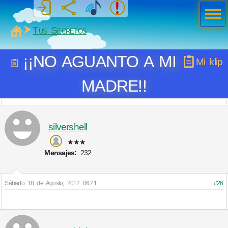
Men
ú
MiSabueso
Tus Secretos
¡¡NO AGUANTO A MI
Mi klip
MADRE!!
silvershell
★★★
Mensajes:
232
Sábado 18 de Agosto, 2012 06:21
#26