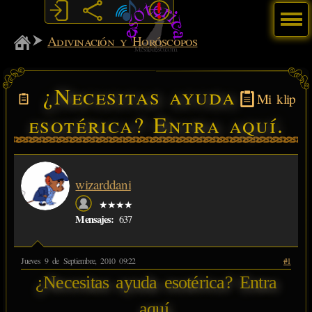
Menú
MiSabueso
Adivinación y Horóscopos
¿Necesitas ayuda
Mi klip
esotérica? Entra aquí.
wizarddani
★★★★
Mensajes:
637
Jueves 9 de Septiembre, 2010 09:22
#1
¿Necesitas ayuda esotérica? Entra
aquí.