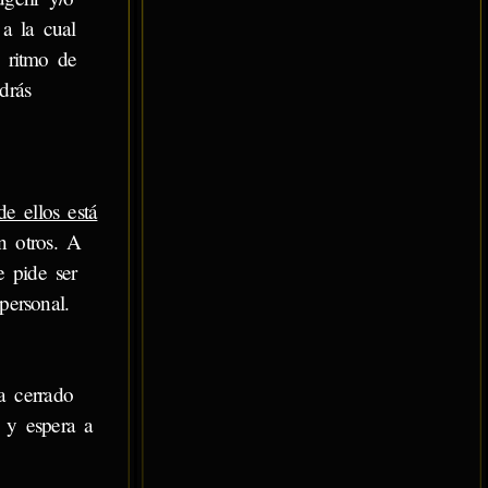
 a la cual
 ritmo de
drás
e ellos está
n otros. A
e pide ser
personal.
a cerrado
 y espera a