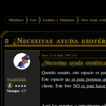
MiSabueso
Foro
Esotérica y Misticismo
Otros temas esoté
¿Necesitas ayuda esotér
Jueves 15 de Enero, 2009 21:41
¿Necesitas ayuda esotérica
Querido usuario, este espacio es par
Este espacio
no es para personas q
wizarddani
cliente. Este foro
NO es para hacer 
★★★★
Mensajes:
637
Aquí los expertos o principiantes 