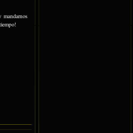
 y mandarnos
tiempo!