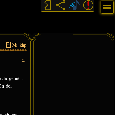
Menú
Mi klip
#1
uda gratuita.
ón del
gerir y/o