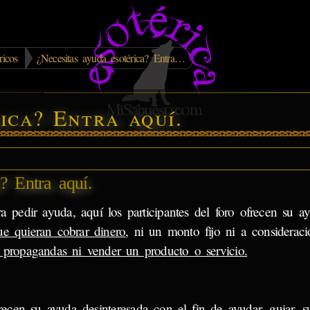
ricos
¿Necesitas ayuda esotérica? Entra…
ica? Entra aquí.
? Entra aquí.
a pedir ayuda, aquí los participantes del foro ofrecen su ay
ue quieran cobrar dinero
, ni un monto fijo ni a consideraci
propagandas ni vender un producto o servicio.
ofrecen su ayuda
desinteresada
con el fin de ayudar, guiar, su