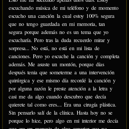
escuchando música de mi teléfono y de momento
escucho una canción la cual estoy 100% segura
que no tengo guardada en mi memoria, tan
segura porque además no es un tema que yo
escucharía. Pero tras la duda recuerdo mirar y
sorpresa... No está, no está en mi lista de
canciones. Pero yo escuche la canción y completa
además. Me asuste un montón, porque días
después tenia que someterme a una intervención
quirúrgica y ese mismo día recordé la canción y
por alguna razón le preste atención a la letra y
casi me da algo cuando descubro que decía
quierete tal como eres.... Era una cirugía plástica.
Sin pensarlo salí de la clínica. Hasta hoy no se
porque lo hice, pero algo en mi interior me decía
que era un mensaje de algo superior que no