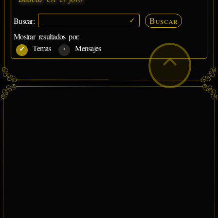
Buscar
Buscar:
Mostrar resultados por:
Temas
Mensajes