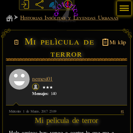
Menú
MiSabueso
Historias Insólitas y Leyendas Urbanas
Mi pelìcula de
Mi klip
terror
nemesi01
★★★
Mensajes:
140
Miércoles 1 de Marzo, 2017 23:09
#1
Mi pelìcula de terror
Hola amigos hoy vengo a contar lo que me a