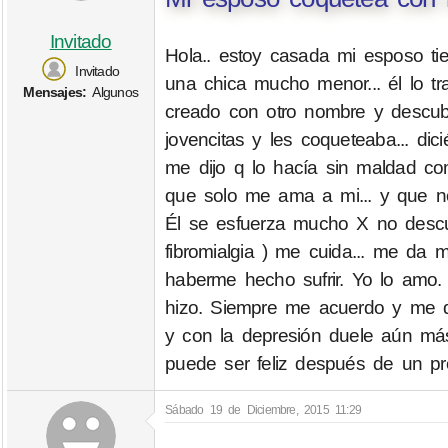
Invitado
Hola.. estoy casada mi esposo t
Invitado
una chica mucho menor... él lo t
Mensajes:
Algunos
creado con otro nombre y descu
jovencitas y les coqueteaba... di
me dijo q lo hacía sin maldad 
que solo me ama a mi... y que no
Él se esfuerza mucho X no descu
fibromialgia ) me cuida... me d
haberme hecho sufrir. Yo lo amo.
hizo. Siempre me acuerdo y me d
y con la depresión duele aún más.
puede ser feliz después de un p
Sábado 19 de Diciembre, 2015 11:29