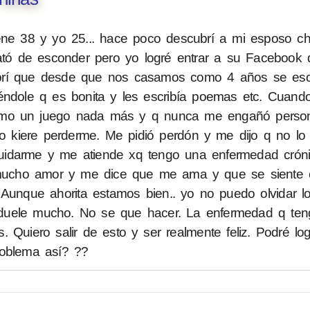
iene 38 y yo 25... hace poco descubrí a mi esposo c
rató de esconder pero yo logré entrar a su Facebook
brí que desde que nos casamos como 4 años se escr
ciéndole q es bonita y les escribía poemas etc. Cuando
como un juego nada más y q nunca me engañó person
 kiere perderme. Me pidió perdón y me dijo q no lo
idarme y me atiende xq tengo una enfermedad cróni
a mucho amor y me dice que me ama y que se siente 
 Aunque ahorita estamos bien.. yo no puedo olvidar 
uele mucho. No se que hacer. La enfermedad q tengo
 Quiero salir de esto y ser realmente feliz. Podré lo
roblema así? ??