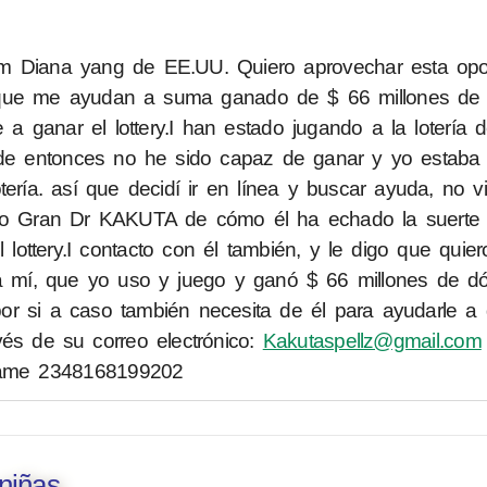
m Diana yang de EE.UU. Quiero aprovechar esta opo
 que me ayudan a suma ganado de $ 66 millones de 
ganar el lottery.I han estado jugando a la lotería d
e entonces no he sido capaz de ganar y yo estaba 
tería. así que decidí ir en línea y buscar ayuda, no v
ado Gran Dr KAKUTA de cómo él ha echado la suerte
l lottery.I contacto con él también, y le digo que qui
ra mí, que yo uso y juego y ganó $ 66 millones de dó
r si a caso también necesita de él para ayudarle a
vés de su correo electrónico:
Kakutaspellz@gmail.com
llame 2348168199202
niñas