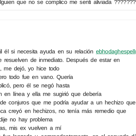
lguien que no se complico me senti aliviada ??????
él si necesita ayuda en su relación
ebhodaghespel
 resuelven de inmediato. Después de estar en
s, me dejó, yo hice todo
pero todo fue en vano. Quería
plicó, pero él se negó hasta
 en línea y ella me sugirió que debería
de conjuros que me podría ayudar a un hechizo que l
nca creyó en hechizos, no tenía más remedio que
 dije no hay problema
ías, mis ex vuelven a mí