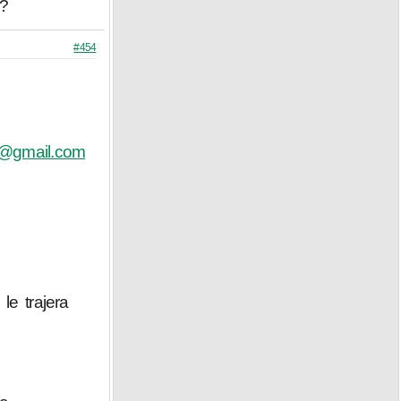
??
#454
l@gmail.com
e trajera