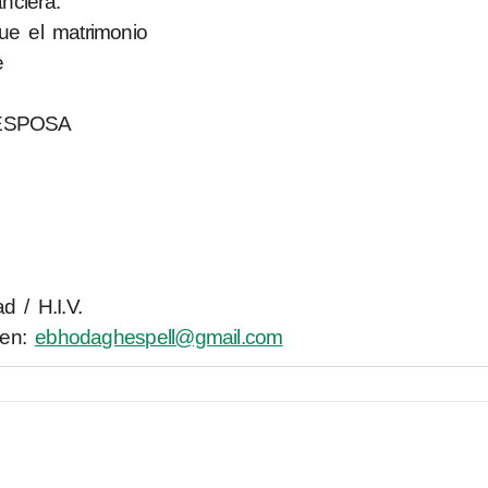
nciera.
ue el matrimonio
e
 ESPOSA
d / H.I.V.
 en:
ebhodaghespell@gmail.com