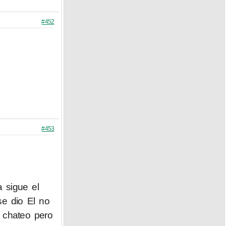
#452
#453
 sigue el
se dio El no
o chateo pero