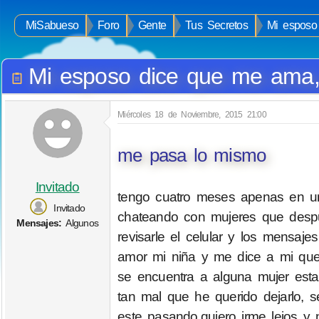
MiSabueso
Foro
Gente
Tus Secretos
Mi esposo
Mi esposo dice que me ama,
Miércoles 18 de Noviembre, 2015 21:00
me pasa lo mismo
Invitado
tengo cuatro meses apenas en una
Invitado
chateando con mujeres que despu
Mensajes:
Algunos
revisarle el celular y los mensa
amor mi niña y me dice a mi que
se encuentra a alguna mujer esta
tan mal que he querido dejarlo, s
este pasando,quiero irme lejos y