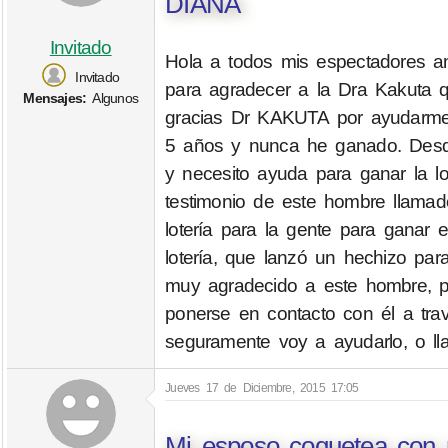
DIANA
Invitado
Hola a todos mis espectadores a
Invitado
para agradecer a la Dra Kakuta
Mensajes:
Algunos
gracias Dr KAKUTA por ayudarme a 
5 años y nunca he ganado. Desd
y necesito ayuda para ganar la lo
testimonio de este hombre llam
lotería para la gente para ganar e
lotería, que lanzó un hechizo pa
muy agradecido a este hombre, po
ponerse en contacto con él a tra
seguramente voy a ayudarlo, o 
Jueves 17 de Diciembre, 2015 17:05
Mi esposo coquetea con 