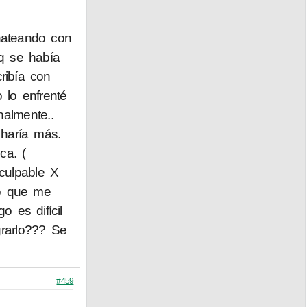
hateando con
 q se había
ibía con
 lo enfrenté
almente..
 haría más.
ca. (
culpable X
lo que me
 es difícil
grarlo??? Se
#459