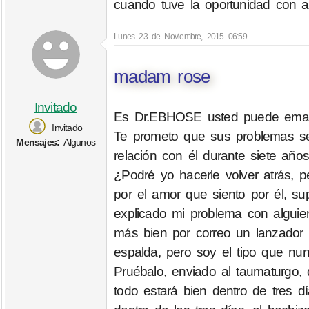
cuando tuve la oportunidad con a
Lunes 23 de Noviembre, 2015 06:59
madam rose
Invitado
Es Dr.EBHOSE usted puede email 
Invitado
Te prometo que sus problemas se
Mensajes:
Algunos
relación con él durante siete año
¿Podré yo hacerle volver atrás, 
por el amor que siento por él, su
explicado mi problema con alguien
más bien por correo un lanzador 
espalda, pero soy el tipo que nu
Pruébalo, enviado al taumaturgo,
todo estará bien dentro de tres d