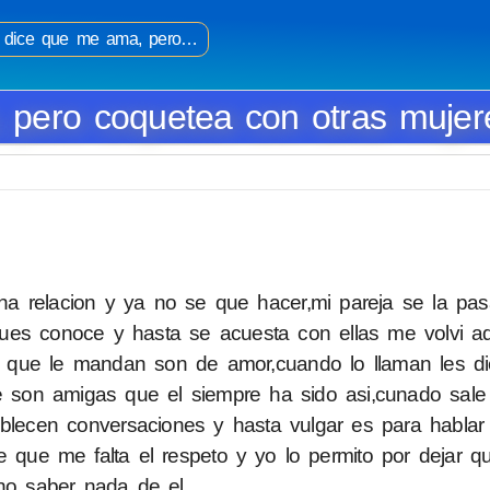
 dice que me ama, pero…
 pero coquetea con otras mujer
 relacion y ya no se que hacer,mi pareja se la pasa
es conoce y hasta se acuesta con ellas me volvi ad
jes que le mandan son de amor,cuando lo llaman les di
 son amigas que el siempre ha sido asi,cunado sale
blecen conversaciones y hasta vulgar es para hablar
e que me falta el respeto y yo lo permito por dejar 
 no saber nada de el