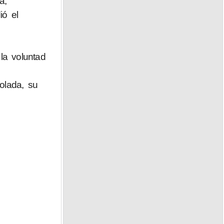
a,
ió el
la voluntad
olada, su