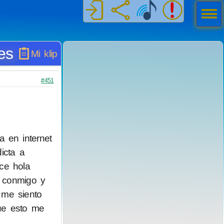
Men
ú
es
Mi klip
#451
 en internet
icta a
ce hola
 conmigo y
 me siento
que esto me