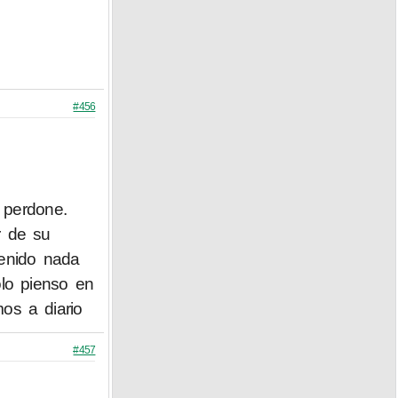
#456
 perdone.
r de su
tenido nada
lo pienso en
os a diario
#457