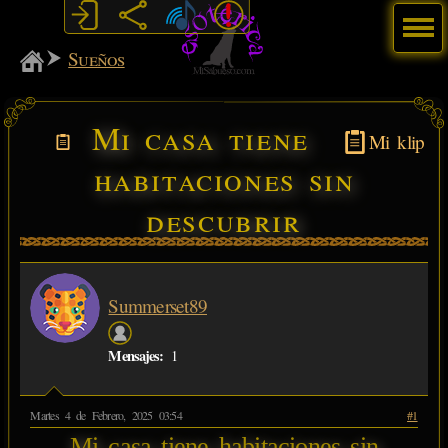
Menú
MiSabueso
Sueños
Mi casa tiene
Mi klip
habitaciones sin
descubrir
Summerset89
Mensajes:
1
Martes 4 de Febrero, 2025 03:54
#1
Mi casa tiene habitaciones sin