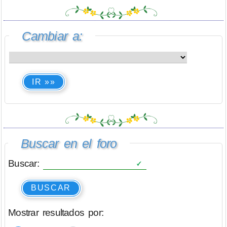
Cambiar a:
IR »»
Buscar en el foro
Buscar:
BUSCAR
Mostrar resultados por: