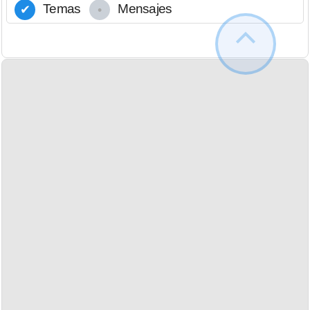
Temas
Mensajes