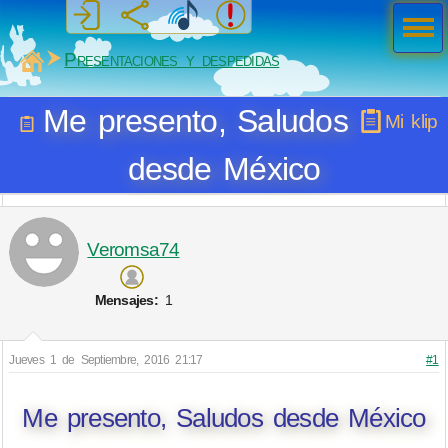
Men
ú
MiSabueso
Presentaciones y despedidas
Me presento, Saludos
Mi klip
desde México
Veromsa74
Mensajes:
1
Jueves 1 de Septiembre, 2016 21:17
#1
Me presento, Saludos desde México