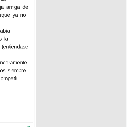
eja amiga de
orque ya no
había
s la
 (entiéndase
inceramente
os siempre
ompetir.