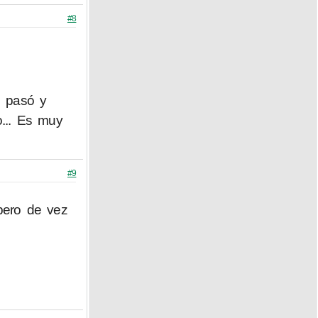
#8
e pasó y
o... Es muy
#9
pero de vez