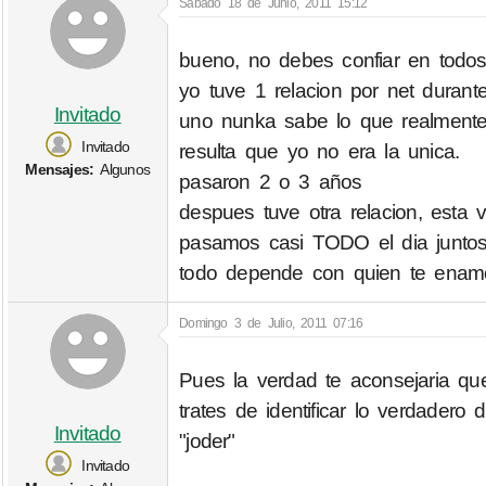
Sábado 18 de Junio, 2011 15:12
bueno, no debes confiar en todos
yo tuve 1 relacion por net duran
Invitado
uno nunka sabe lo que realmente
Invitado
resulta que yo no era la unica.
Mensajes:
Algunos
pasaron 2 o 3 años
despues tuve otra relacion, esta
pasamos casi TODO el dia junto
todo depende con quien te enamo
Domingo 3 de Julio, 2011 07:16
Pues la verdad te aconsejaria qu
trates de identificar lo verdader
Invitado
"joder"
Invitado