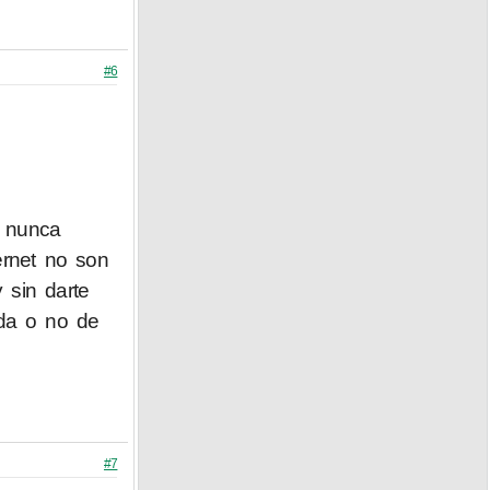
#6
e nunca
ernet no son
sin darte
ada o no de
#7