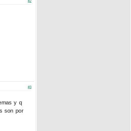
#2
#3
demas y q
es son por