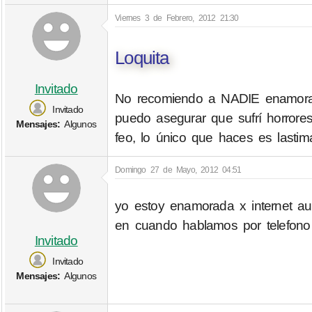
Viernes 3 de Febrero, 2012 21:30
Loquita
Invitado
No recomiendo a NADIE enamorar
Invitado
puedo asegurar que sufrí horrores
Mensajes:
Algunos
feo, lo único que haces es lasti
Domingo 27 de Mayo, 2012 04:51
yo estoy enamorada x internet a
en cuando hablamos por telefono
Invitado
Invitado
Mensajes:
Algunos