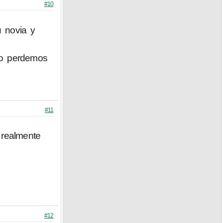
#10
u novia y
no perdemos
#11
 realmente
#12