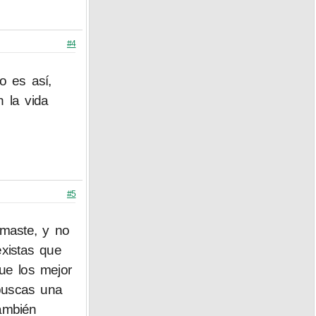
#4
 es así,
 la vida
#5
omaste, y no
xistas que
ue los mejor
 buscas una
ambién