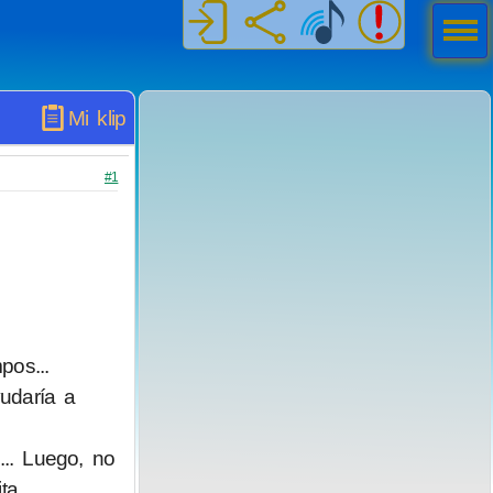
Men
ú
Mi klip
#1
pos...
udaría a
.. Luego, no
ta,