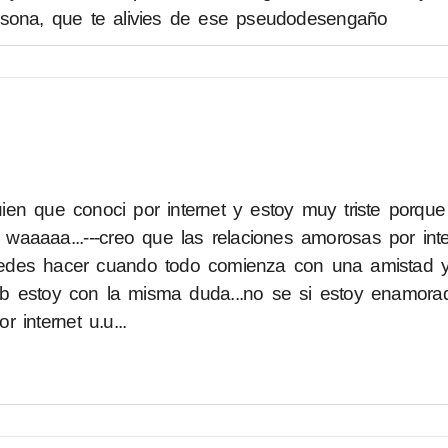
rsona, que te alivies de ese pseudodesengaño
en que conoci por internet y estoy muy triste porqu
( waaaaa...---creo que las relaciones amorosas por int
des hacer cuando todo comienza con una amistad y 
..tb estoy con la misma duda...no se si estoy enamor
 internet u.u...