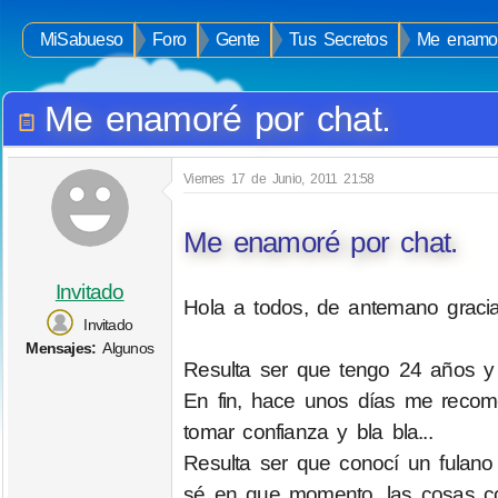
MiSabueso
Foro
Gente
Tus Secretos
Me enamor
Me enamoré por chat.
Viernes 17 de Junio, 2011 21:58
Me enamoré por chat.
Invitado
Hola a todos, de antemano gracia
Invitado
Mensajes:
Algunos
Resulta ser que tengo 24 años y 
En fin, hace unos días me recome
tomar confianza y bla bla...
Resulta ser que conocí un fulano
sé en que momento, las cosas come