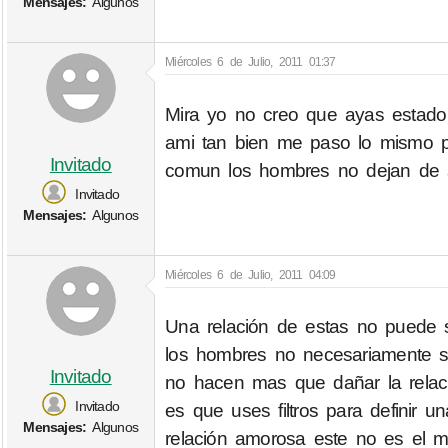
Mensajes:
Algunos
Miércoles 6 de Julio, 2011 01:37
Mira yo no creo que ayas estad
ami tan bien me paso lo mismo pe
Invitado
comun los hombres no dejan de se
Invitado
Mensajes:
Algunos
Miércoles 6 de Julio, 2011 04:09
Una relación de estas no puede s
los hombres no necesariamente so
Invitado
no hacen mas que dañar la relac
Invitado
es que uses filtros para definir
Mensajes:
Algunos
relación amorosa este no es el m