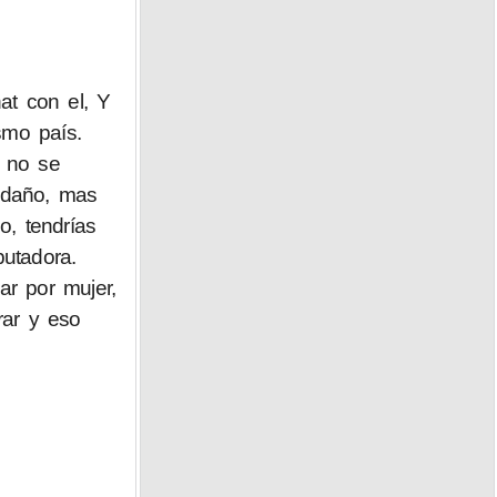
at con el, Y
smo país.
y no se
 daño, mas
o, tendrías
utadora.
r por mujer,
rar y eso