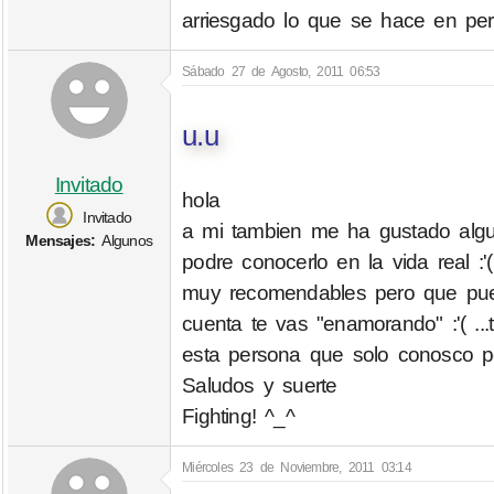
arriesgado lo que se hace en pe
Sábado 27 de Agosto, 2011 06:53
u.u
Invitado
hola
Invitado
a mi tambien me ha gustado algui
Mensajes:
Algunos
podre conocerlo en la vida real :'
muy recomendables pero que pue
cuenta te vas "enamorando" :'( .
esta persona que solo conosco por
Saludos y suerte
Fighting! ^_^
Miércoles 23 de Noviembre, 2011 03:14