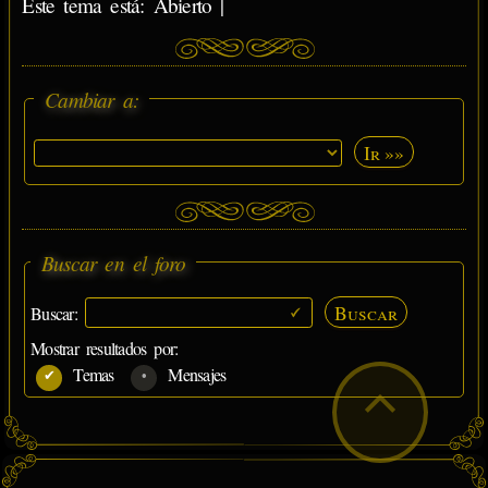
Este tema está: Abierto |
Cambiar a:
Ir »»
Buscar en el foro
Buscar
Buscar:
Mostrar resultados por:
Temas
Mensajes