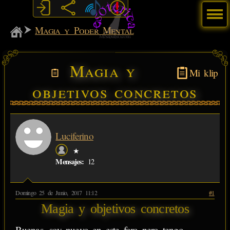
Menú
MiSabueso
Magia y Poder Mental
Magia y
Mi klip
objetivos concretos
Luciferino
★
Mensajes:
12
Domingo 25 de Junio, 2017 11:12
#1
Magia y objetivos concretos
Buenas, soy nuevo en este foro pero tengo