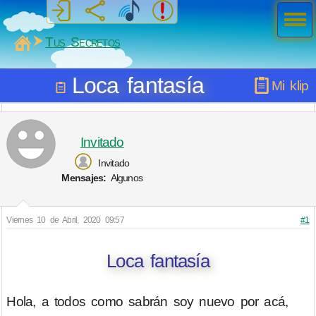
Men
ú
MiSabueso
Tus Secretos
Loca fantasía
Mi klip
Invitado
Invitado
Mensajes:
Algunos
Viernes 10 de Abril, 2020 09:57
#1
Loca fantasía
Hola, a todos como sabrán soy nuevo por acá,