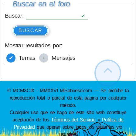
Buscar en el foro
Buscar:
BUSCAR
Mostrar resultados por:
Temas
Mensajes
© MCMXCIX - MMXXVI MiSabueso.com — Se prohíbe la
reproducción total o parcial de esta página por cualquier
método.
Cualquier uso que se haga de este sitio web constituye
aceptación de los
Términos del Servicio
y
Política de
Privacidad
que operan sobre todos los visitantes y/o
usuarios.