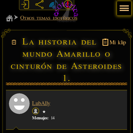
Menú
MiSabueso
Otros temas esotéricos
La historia del
Mi klip
mundo Amarillo o
cinturón de Asteroides
1.
LubAlly
★
Mensajes:
14