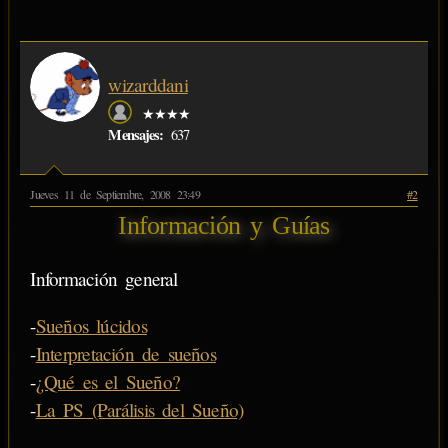
wizarddani
★★★★
Mensajes:
637
Jueves 11 de Septiembre, 2008 23:49
#2
Información y Guías
Información general
-
Sueños lúcidos
-
Interpretación de sueños
-
¿Qué es el Sueño?
-
La PS (Parálisis del Sueño)