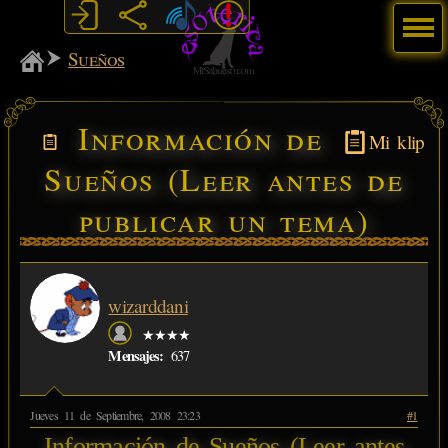
Menú
MiSabueso
Sueños
Información de
Mi klip
Sueños (Leer antes de
publicar un tema)
wizarddani
★★★★
Mensajes:
637
Jueves 11 de Septiembre, 2008 23:23
#1
Información de Sueños (Leer antes