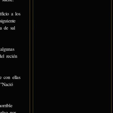
ficio a los
siguiente
a de sal
algunas
del recién
 con ellas
 "Nació
rrible
elao por