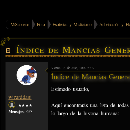
MiSabueso
Foro
Esotérica y Misticismo
Adivinación y Ho
Índice de Mancias Gene
Viernes 18 de Julio, 2008 23:39
Índice de Mancias Genera
Estimado usuario,
wizarddani
Aquí encontrarás una lista de toda
★★★★
Mensajes:
637
lo largo de la historia humana: