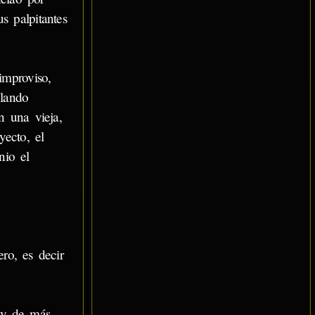
s palpitantes
mproviso,
blando
n una vieja,
yecto, el
nio el
ro, es decir
 y de más