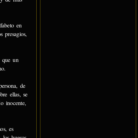
lfabeto en
s presagios,
a que un
ho.
ersona, de
re ellas, se
do inocente,
os, es
n los huesos