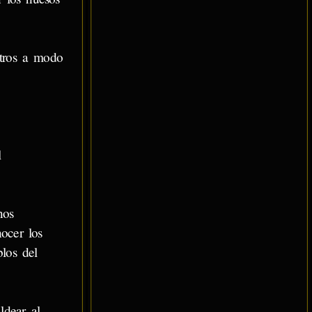
stros a modo
l
nos
ocer los
los del
ldear al