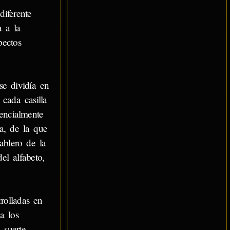
iferente
a a la
pectos
e dividía en
 cada casilla
encialmente
ra, de la que
ablero de la
el alfabeto,
rolladas en
a los
 suerte.