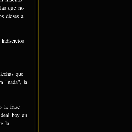
 las que no
os dioses a
indiscretos
flechas que
a "nada", la
 la frase
ideal hoy en
te la