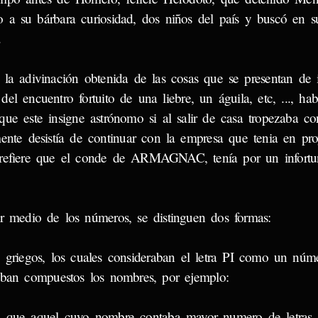
co a su bárbara curiosidad, dos niños del país y buscó en su
.
adivinación obtenida de las cosas que se presentan de i
l encuentro fortuito de una liebre, un águila, etc, ..., ha
 este insigne astrónomo si al salir de casa tropezaba co
ente desistía de continuar con la empresa que tenia en pro
 refiere que el conde de ARMAGNAC, tenía por un infortu
dio de los números, se distinguen dos formas:
 griegos, los cuales consideraban el letra PI como un núme
taban compuestos los nombres, por ejemplo:
an que aquel cuyo nombre contaba mayor numero de letras