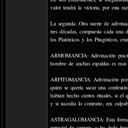
valor tendrá la victoria, por esta r
La segunda: Otra suerte de adivinac
tres décadas, compuesta cada una de 
los Platónicos y los Pitagóricos, e
ARMOMANCIA: Adivinación practica
hombre de anchas espaldas es mas 
ARFITOMANCIA: Adivinación por me
quien se quería sacar una confesió
habían hecho ciertos rituales, si el
y si sucedía lo contrario, era culpab
ASTRAGALOMANCIA: Esta forma de ad
espacial de carnero, y ha dado luga