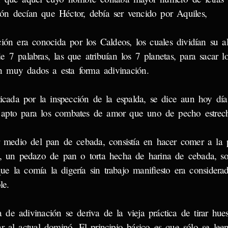
azón decían que Héctor, debía ser vencido por Aquiles,
ión era conocida por los Caldeos, los cuales dividían su a
7 palabras, las que atribuían los 7 planetas, para sacar lo
ran muy dados a esta forma adivinación.
da por la inspección de la espalda, se dice aun hoy dí
apto para los combates de amor que uno de pecho estrec
dio del pan de cebada, consistía en hacer comer a la p
n, un pedazo de pan o torta hecha de harina de cebada, sob
 que la comía la digería sin trabajo manifiesto era considera
le.
ivinación se deriva de la vieja práctica de tirar hues
r al actual dominó. El principio básico es que sólo se lee