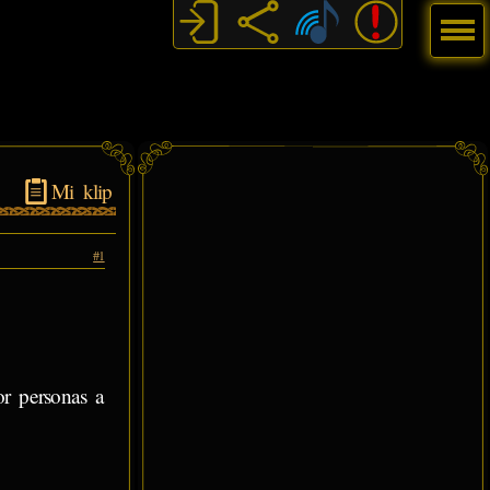
Menú
Mi klip
#1
or personas a