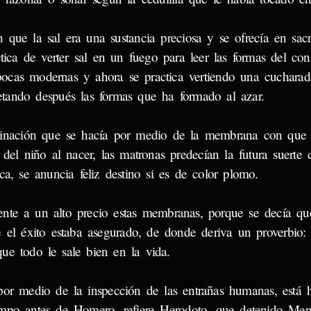
 la sal era una sustancia preciosa y se ofrecía en sacri
tica de verter sal en un fuego para leer las formas del con
ocas modernas y ahora se practica vertiendo una cucharad
retando después las formas que ha formado al azar.
ción que se hacía por medio de la membrana con que 
del niño al nacer, las matronas predecían la futura suerte 
ca, se anuncia feliz destino si es de color plomo.
te a un alto precio estas membranas, porque se decía que
e el éxito estaba asegurado, de donde deriva un proverbio:
ue todo le sale bien en la vida.
edio de la inspección de las entrañas humanas, está ho
empo antes de Homero, refiere Herodoto, que detenido Men