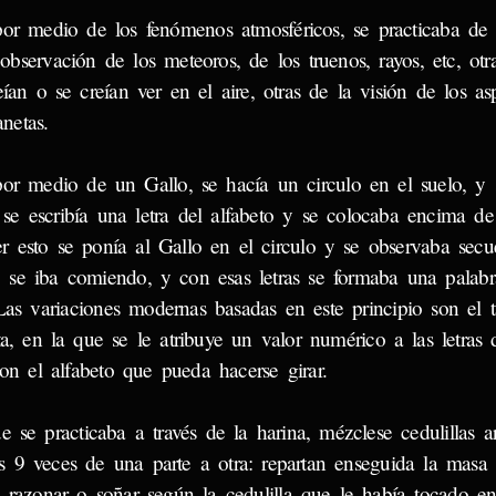
medio de los fenómenos atmosféricos, se practicaba de d
bservación de los meteoros, de los truenos, rayos, etc, otr
ían o se creían ver en el aire, otras de la visión de los as
netas.
edio de un Gallo, se hacía un circulo en el suelo, y s
s se escribía una letra del alfabeto y se colocaba encima de
r esto se ponía al Gallo en el circulo y se observaba secu
llo se iba comiendo, y con esas letras se formaba una palab
Las variaciones modernas basadas en este principio son el t
ta, en la que se le atribuye un valor numérico a las letras d
con el alfabeto que pueda hacerse girar.
practicaba a través de la harina, mézclese cedulillas ar
 9 veces de una parte a otra: repartan enseguida la masa 
 razonar o soñar según la cedulilla que le había tocado en