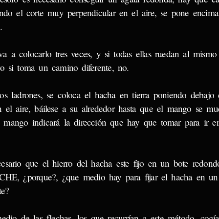
ando el corte muy perpendicular en el aire, se pone encima
.
a a colocarlo tres veces, y si todas ellas ruedan al mismo 
ro si toma un camino diferente, no.
s ladrones, se coloca el hacha en tierra poniendo debajo 
 el aire, báilese a su alrededor hasta que el mango se mu
 mango indicará la dirección que hay que tomar para ir e
esario que el hierro del hacha este fijo en un bote redond
E, ¿porque?, ¿que medio hay para fijar el hacha en un
te?
o de las flechas, los que recurrían a este método, cogí