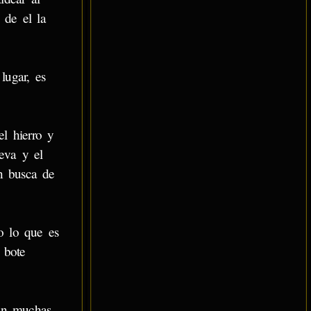
 de el la
lugar, es
el hierro y
eva y el
n busca de
o lo que es
 bote
an muchas