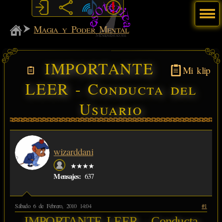
Menú
MiSabueso
Magia y Poder Mental
IMPORTANTE
Mi klip
LEER - Conducta del
Usuario
wizarddani
★★★★
Mensajes:
637
Sábado 6 de Febrero, 2010 14:04
#1
IMPORTANTE LEER - Conducta