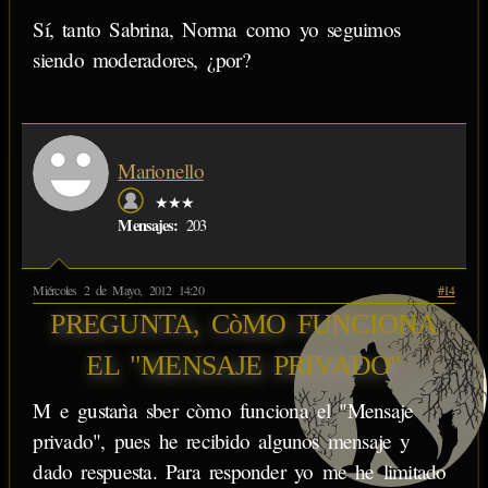
Sí, tanto Sabrina, Norma como yo seguimos
siendo moderadores, ¿por?
Marionello
★★★
Mensajes:
203
Miércoles 2 de Mayo, 2012 14:20
#14
PREGUNTA, CòMO FUNCIONA
EL "MENSAJE PRIVADO"
M e gustarìa sber còmo funciona el "Mensaje
privado", pues he recibido algunos mensaje y
dado respuesta. Para responder yo me he limitado