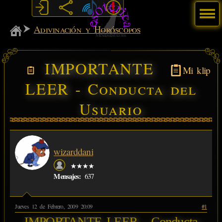
Menú
MiSabueso
Adivinación y Horóscopos
IMPORTANTE
Mi klip
LEER - Conducta del
Usuario
wizarddani
★★★★
Mensajes:
637
Jueves 12 de Febrero, 2009 20:09
#1
IMPORTANTE LEER - Conducta