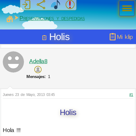
Men
ú
MiSabueso
Presentaciones y despedidas
Holis
Mi klip
Adella8
Mensajes:
1
Jueves 23 de Mayo, 2013 03:45
#1
Holis
Hola !!!