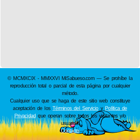
© MCMXCIX - MMXXVI MiSabueso.com — Se prohíbe la
reproducción total o parcial de esta página por cualquier
método.
Cualquier uso que se haga de este sitio web constituye
aceptación de los
Términos del Servicio
y
Política de
Privacidad
que operan sobre todos los visitantes y/o
usuarios.
Contacto