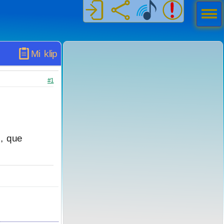
Men
ú
Mi klip
#1
, que