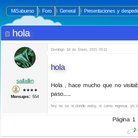
MiSabueso
Foro
General
Presentaciones y despedi
hola
Domingo 18 de Enero, 2015 05:11
hola
sallallin
Hola , hace mucho que no visita
★★★★
paso......
Mensajes:
554
hoy no se ni donde estoy, ni como regresar, yo tambi
Página 1 