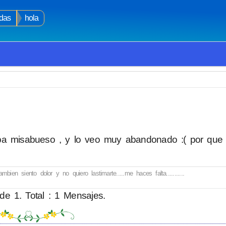
das
hola
ba misabueso , y lo veo muy abandonado :( por que 
en siento dolor y no quiero lastimarte.....me haces falta...........
de 1. Total : 1 Mensajes.