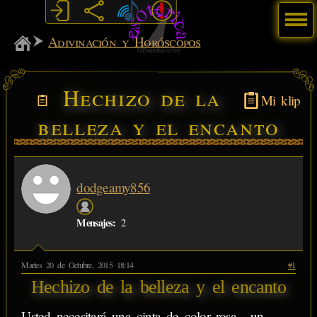
Menú
MiSabueso
Adivinación y Horóscopos
Hechizo de la
Mi klip
belleza y el encanto
dodgeamy856
Mensajes:
2
Martes 20 de Octubre, 2015 18:14
#1
Hechizo de la belleza y el encanto
Usted necesitará una cinta de color rosa , un