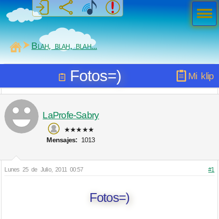
Men
ú
MiSabueso
Blah, blah, blah...
Fotos=)
Mi klip
LaProfe-Sabry
★★★★★
Mensajes:
1013
Lunes 25 de Julio, 2011 00:57
#1
Fotos=)