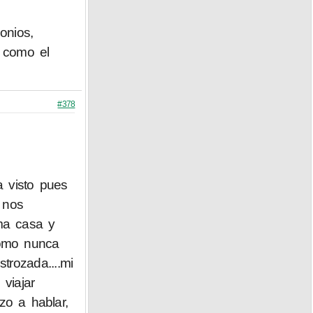
onios,
 como el
#378
a visto pues
 nos
sma casa y
como nunca
rozada....mi
viajar
zo a hablar,