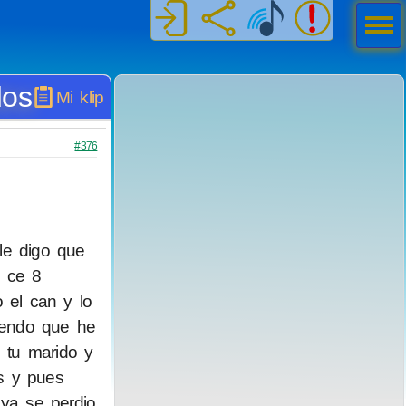
Men
ú
dos
Mi klip
#376
le digo que
a ce 8
 el can y lo
iendo que he
 tu marido y
s y pues
 ya se perdio