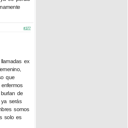
manamente
#377
 llamadas ex
femenino,
lso que
n enfermos
 burlan de
e ya serás
ombres somos
s solo es