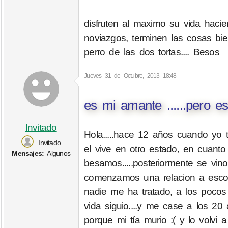
disfruten al maximo su vida hacie
noviazgos, terminen las cosas b
perro de las dos tortas.... Besos
Jueves 31 de Octubre, 2013 18:48
es mi amante ......pero e
Invitado
Hola.....hace 12 años cuando yo 
Invitado
el vive en otro estado, en cuant
Mensajes:
Algunos
besamos.....posteriormente se vin
comenzamos una relacion a esco
nadie me ha tratado, a los pocos
vida siguio....y me case a los 2
porque mi tía murio :( y lo volv