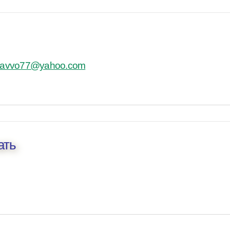
avvo77@yahoo.com
ать