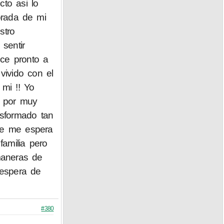
to asi lo
rada de mi
stro
sentir
ce pronto a
vivido con el
mi !! Yo
r por muy
nsformado tan
que me espera
amilia pero
maneras de
espera de
#380