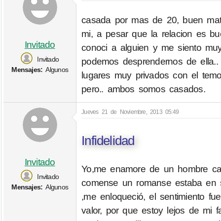
casada por mas de 20, buen matr
mi, a pesar que la relacion es bu
Invitado
conoci a alguien y me siento mu
Invitado
podemos desprendernos de ella..
Mensajes:
Algunos
lugares muy privados con el temo
pero.. ambos somos casados.
Jueves 21 de Noviembre, 2013 05:49
Infidelidad
Invitado
Yo,me enamore de un hombre cas
Invitado
comense un romanse estaba en su
Mensajes:
Algunos
,me enloqueció, el sentimiento f
valor, por que estoy lejos de mi 