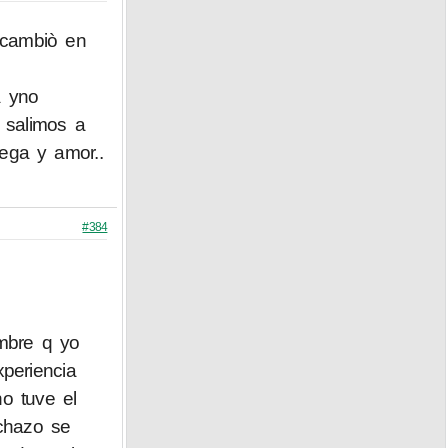
 cambiò en
a yno
 salimos a
ega y amor..
#384
mbre q yo
periencia
o tuve el
echazo se