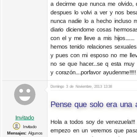
a decirme que nunca me olvido, 
despues lo volvi a ver y nos besa
nunca nadie lo a hecho incluso 
diario diciendome cosas hermosas
con el y me lleve a mis hijos......
hemos tenido relaciones sexuales...
y pues con mi esposo no me llevo 
no se que hacer...se q esta muy
y corazón....porfavor ayudenme!!!!!
Domingo 3 de Noviembre, 2013 13:38
Pense que solo era una 
Invitado
Hola a todos soy de venezuela!!
Invitado
empezo en un veremos que pasa!! 
Mensajes:
Algunos