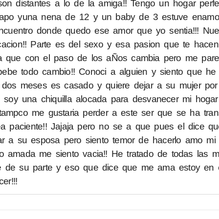
on distantes a lo de la amiga!! Tengo un hogar perfec
guapo yuna nena de 12 y un baby de 3 estuve enamo
ncuentro donde quedo ese amor que yo sentia!!! Nue
acion!! Parte es del sexo y esa pasion que te hacen 
a que con el paso de los aÑos cambia pero me pare
ebe todo cambio!! Conoci a alguien y siento que he 
lo dos meses es casado y quiere dejar a su mujer por 
no soy una chiquilla alocada para desvanecer mi hoga
tampco me gustaria perder a este ser que se ha tra
sea paciente!! Jajaja pero no se a que pues el dice 
jar a su esposa pero siento temor de hacerlo amo mi f
to amada me siento vacia!! He tratado de todas las 
ne de su parte y eso que dice que me ama estoy en 
r!!!