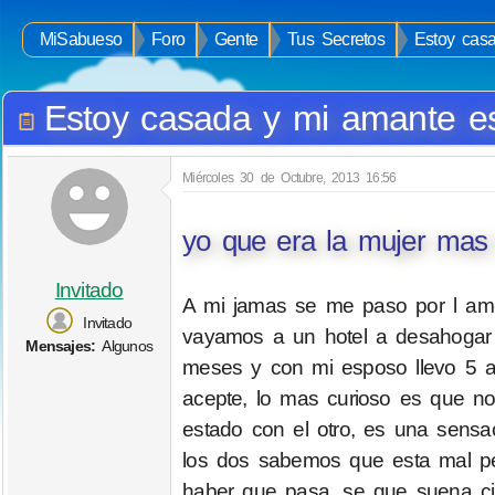
MiSabueso
Foro
Gente
Tus Secretos
Estoy cas
Estoy casada y mi amante e
Miércoles 30 de Octubre, 2013 16:56
yo que era la mujer mas f
Invitado
A mi jamas se me paso por l amen
Invitado
vayamos a un hotel a desahogar 
Mensajes:
Algunos
meses y con mi esposo llevo 5 a
acepte, lo mas curioso es que n
estado con el otro, es una sensa
los dos sabemos que esta mal pe
haber que pasa. se que suena cin