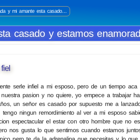
ada y mi amante esta casado…
sta casado y estamos enamora
iel
te serle infiel a mi esposo, pero de un tiempo aca 
nuestra pasion y no quiere, yo empece a trabajar h
ños, un señor es casado por supuesto me a lanzado
o tengo ningun remordimiento al ver a mi esposo sab
cion espectacular el estar con otro hombre que no es
ro nos gusta lo que sentimos cuando estamos junto
ico pero te da la adrenalina que necesitas y lo que