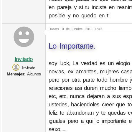
en pareja y si tu inciste en rean
posible y no quedo en ti
Jueves 31 de Octubre, 2013 17:43
Lo Importante.
Invitado
soy luck, La verdad es un elogi
Invitado
novias, ex amantes, mujeres casa
Mensajes:
Algunos
pero por otra parte todo hombre ju
relaciones asi duren mucho tiemp
etc, etc, nunca dejaran a sus es
ustedes, haciendoles creer que to
feliz te abandonan y te quedas 
iguales pero a qui lo important
sexo.....