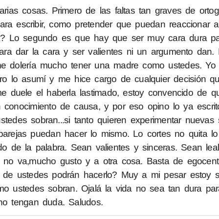
rias cosas. Primero de las faltas tan graves de ortog
ara escribir, como pretender que puedan reaccionar a
a? Lo segundo es que hay que ser muy cara dura para
 para dar la cara y ser valientes ni un argumento dan
me dolería mucho tener una madre como ustedes. Yo fu
ero lo asumí y me hice cargo de cualquier decisión q
e duele el haberla lastimado, estoy convencido de qu
n conocimiento de causa, y por eso opino lo ya escri
tedes sobran...si tanto quieren experimentar nuevas 
arejas puedan hacer lo mismo. Lo cortes no quita lo 
de la palabra. Sean valientes y sinceras. Sean lea
si no va,mucho gusto y a otra cosa. Basta de egocent
s de ustedes podrán hacerlo? Muy a mi pesar estoy 
omo ustedes sobran. Ojalá la vida no sea tan dura pa
 no tengan duda. Saludos.