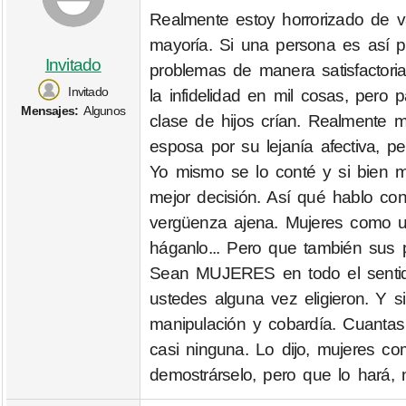
Realmente estoy horrorizado de va
mayoría. Si una persona es así p
Invitado
problemas de manera satisfactori
Invitado
la infidelidad en mil cosas, pero
Mensajes:
Algunos
clase de hijos crían. Realmente 
esposa por su lejanía afectiva, p
Yo mismo se lo conté y si bien m
mejor decisión. Así qué hablo co
vergüenza ajena. Mujeres como us
háganlo... Pero que también sus p
Sean MUJERES en todo el sentido 
ustedes alguna vez eligieron. Y 
manipulación y cobardía. Cuanta
casi ninguna. Lo dijo, mujeres c
demostrárselo, pero que lo hará,