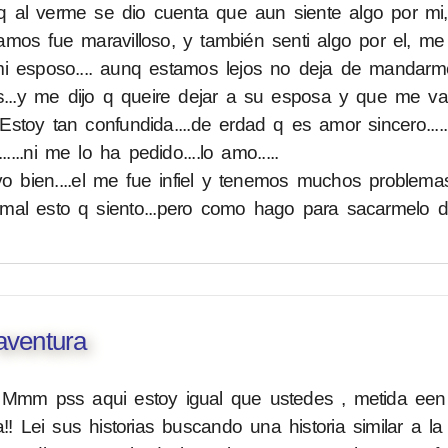
q al verme se dio cuenta que aun siente algo por m
mos fue maravilloso, y también senti algo por el, me
mi esposo.... aunq estamos lejos no deja de mandar
...y me dijo q queire dejar a su esposa y que me vay
. Estoy tan confundida....de erdad q es amor sincero...
...ni me lo ha pedido....lo amo.....
bien....el me fue infiel y tenemos muchos problemas.
 mal esto q siento...pero como hago para sacarmelo 
aventura
! Mmm pss aqui estoy igual que ustedes , metida een
Lei sus historias buscando una historia similar a la