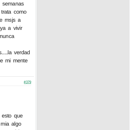
i, semanas
 trata como
me msjs a
a a vivir
..nunca
....la verdad
de mi mente
#379
 esto que
 mia algo