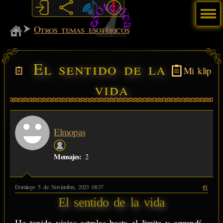
Menú
MiSabueso
Otros temas esotéricos
El sentido de la
Mi klip
vida
Elmopas
Mensajes:
2
Domingo 5 de Noviembre, 2023 08:37
#1
El sentido de la vida
He tenido viajes astrales hasta el limite y aprendí