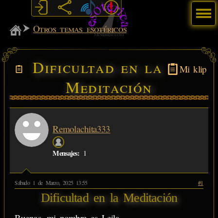
Menú
MiSabueso
Otros temas esotéricos
Dificultad en la
Mi klip
Meditación
Remolachita333
Mensajes:
1
Sábado 1 de Marzo, 2025 13:55
#1
Dificultad en la Meditación
Buenas, mi nombre es Leila