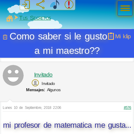
Men
ú
MiSabueso
Tus Secretos
Como saber si le gusto
Mi klip
a mi maestro??
Invitado
Invitado
Mensajes:
Algunos
Lunes 10 de Septiembre, 2018 22:06
#576
mi profesor de matematica me gusta...