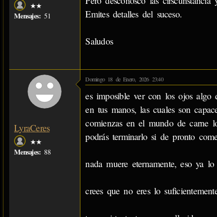
Pero desconosco las cirscunstancia 
★★
Emites detalles del suceso.
Mensajes:
51
Saludos
Domingo 18 de Enero, 2026 23:40
es imposible ver con los ojos algo
en tus manos, las cuales son capac
comienzas en el mundo de carne lo 
LyraCeres
podrás terminarlo si de pronto come
★★
Mensajes:
88
nada muere eternamente, eso ya lo 
crees que no eres lo suficientemen