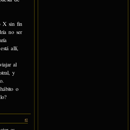
 X sin fin
ría no ser
ría
tá allí,
iajar al
tral, y
o.
hábito o
lo?
#2
ejor es