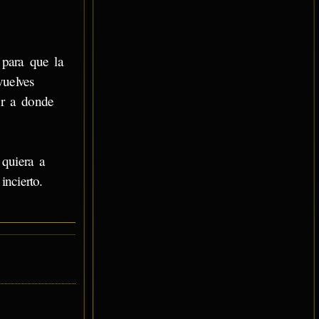
 para que la
vuelves
er a donde
 quiera a
ncierto.