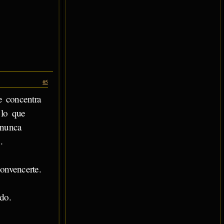
#5
e concentra
 lo que
 nunca
.
onvencerte.
do.