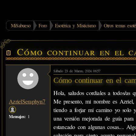
MiSabueso
Foro
Esotérica y Misticismo
Otros temas esoté
Cómo continuar en el c
Sábado 23 de Marzo, 2024 06:57
Cómo continuar en el cam
Hola, saludos cordiales a todos/as q
Me presento, mi nombre es Azriel, s
AzrielSeraphyn7
tiendo a forjar mi camino yo solo 
Mensajes:
1
una versión mejorada de guía para
estancado con algunas cosas.... A
solución para cierto asunto persona