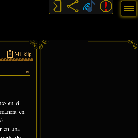
Menú
Mi klip
#1
nto en si
i manera en
ndo
r en una
puesta de