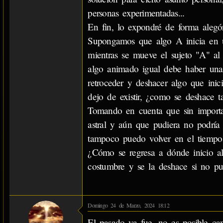
personas experimentadas...
En fin, lo expondré de forma alegóri
Supongamos que algo A inicia en 
mientras se mueve el sujeto "A" al
algo animado igual debe haber una 
retroceder y deshacer algo que ini
dejo de existir, ¿como se deshace t
Tomando en cuenta que sin importar
astral y aún que pudiera no podría 
tampoco puedo volver en el tiempo
¿Cómo se regresa a dónde inicio a
costumbre y se la deshace si no pue
Domingo 24 de Marzo, 2024 18:12
El pasado ya fue, no es posible cam