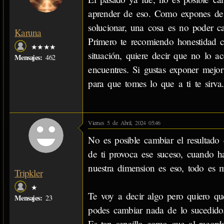
aprender de eso. Como expones de f
solucionar, una cosa es no poder ca
Karuna
Primero te recomiendo honestidad 
★★★★
situación, quiere decir que no lo a
Mensajes:
462
encuentres. Si gustas exponer mejor
para que tomes lo que a ti te sirva.
Viernes 5 de Abril, 2024 05:46
No es posible cambiar el resultado 
de ti provoca ese suceso, cuando ha
nuestra dimension es eso, todo es m
Tripkler
★
Te voy a decir algo pero quiero que
Mensajes:
23
podes cambiar nada de lo sucedido
Es tan sencillo como que al record