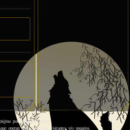
gina por cualquier método.
que operan sobre todos los visitantes y/o usuarios.