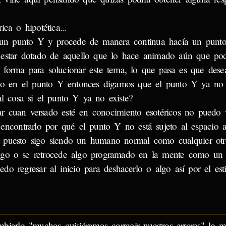
ca o hipotética...
un punto Y y procede de manera continua hacía un punto
 estar dotado de aquello que lo hace animado aún que pod
forma para solucionar este tema, lo que pasa es que desea
cio en el punto Y entonces digamos que el punto Y ya no es
al cosa si el punto Y ya no existe?
 cuan versado esté en conocimiento esotéricos no puedo v
encontrarlo por qué el punto Y no está sujeto al espacio as
 puesto sigo siendo un humano normal como cualquier otr
lgo o se retrocede algo programado en la mente como un 
do regresar al inicio para deshacerlo o algo así por el esti
biarlo "muchos quisiéramos corregir nuestros errores" lo m