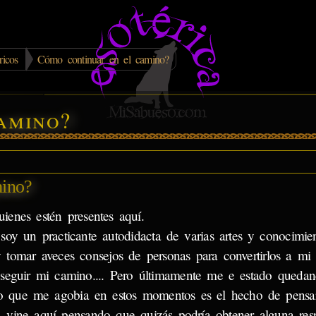
ricos
Cómo continuar en el camino?
amino?
ino?
uienes estén presentes aquí.
oy un practicante autodidacta de varias artes y conocimie
y tomar aveces consejos de personas para convertirlos a m
 seguir mi camino.... Pero últimamente me e estado queda
lgo que me agobia en estos momentos es el hecho de pensa
l, vine aquí pensando que quizás podría obtener alguna res