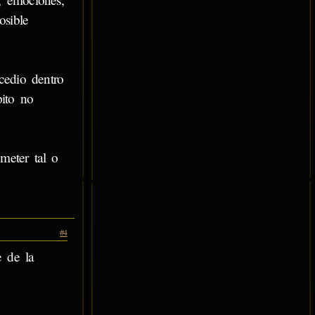
osible
cedio dentro
pito no
meter tal o
#4
e de la