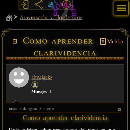
Menú
MiSabueso
Adivinación y Horóscopos
Como aprender
Mi klip
clarividencia
almajacks
Mensajes:
1
Jueves 25 de Agosto, 2016 01:06
#1
Como aprender clarividencia
Hola quisiera saber mas acerca del tema ya que