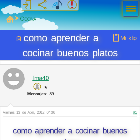
Men
ú
MiSabueso
Cocina
como aprender a
Mi klip
cocinar buenos platos
lima40
★
Mensajes:
39
Viernes 13 de Abril, 2012 04:36
#1
como aprender a cocinar buenos