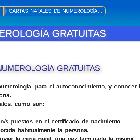
n
CARTAS NATALES DE NUMEROLOGÍA…
EROLOGÍA GRATUITAS
NUMEROLOGÍA GRATUITAS
 numerología, para el autoconocimiento, y conocer 
ona.
datos, como son:
o/s puestos en el certificado de nacimiento.
ocida habitualmente la persona.
nviar la carta natal, una vez terminada la misma.