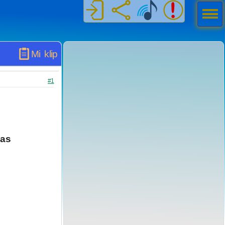
Men
ú
Mi klip
#1
las