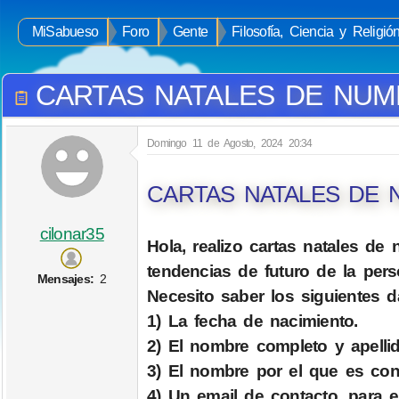
MiSabueso
Foro
Gente
Filosofía, Ciencia y Religió
CARTAS NATALES DE NUM
Domingo 11 de Agosto, 2024 20:34
CARTAS NATALES DE 
cilonar35
Hola, realizo cartas natales de
tendencias de futuro de la pers
Mensajes:
2
Necesito saber los siguientes 
1) La fecha de nacimiento.
2) El nombre completo y apellid
3) El nombre por el que es con
4) Un email de contacto, para e