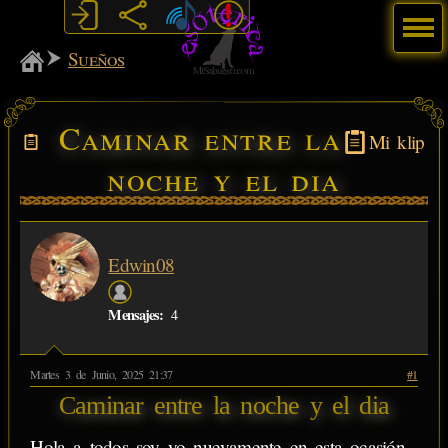
Menú
MiSabueso
Sueños
Caminar entre la
Mi klip
noche y el dia
Edwin08
Mensajes:
4
Martes 3 de Junio, 2025 21:37
#1
Caminar entre la noche y el dia
Hola a todos soy yo nuevamente en esta ocasión