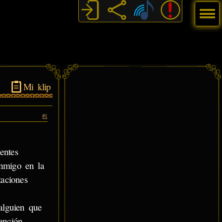
Menú
Mi klip
#1
entes
onmigo en la
taciones
alguien que
ención