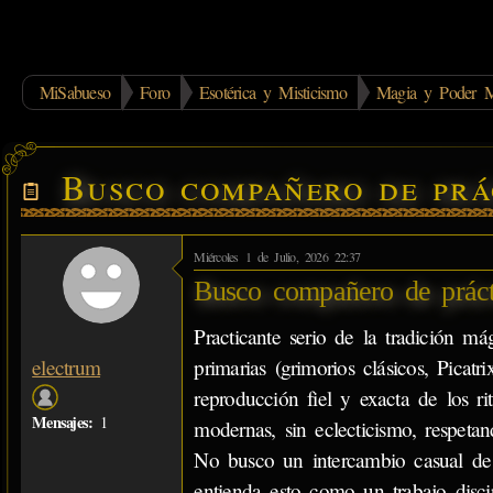
MiSabueso
Foro
Esotérica y Misticismo
Magia y Poder M
Busco compañero de prá
Miércoles 1 de Julio, 2026 22:37
Busco compañero de práct
Practicante serio de la tradición má
primarias (grimorios clásicos, Pica
electrum
reproducción fiel y exacta de los ri
Mensajes:
1
modernas, sin eclecticismo, respetan
No busco un intercambio casual de 
entienda esto como un trabajo disci