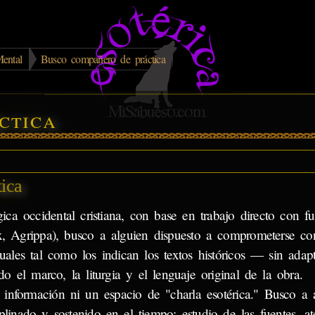
ental
Busco compañero de práctica
ctica
ica
gica occidental cristiana, con base en trabajo directo con fu
trix, Agrippa), busco a alguien dispuesto a comprometerse c
tuales tal como los indican los textos históricos — sin adap
do el marco, la liturgia y el lenguaje original de la obra.
información ni un espacio de "charla esotérica." Busco a 
plinado y sostenido en el tiempo: estudio de las fuentes, at