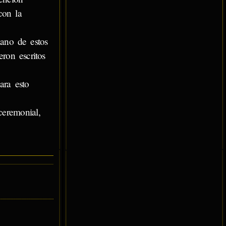
con la
iano de estos
ron escritos
ara esto
ceremonial,