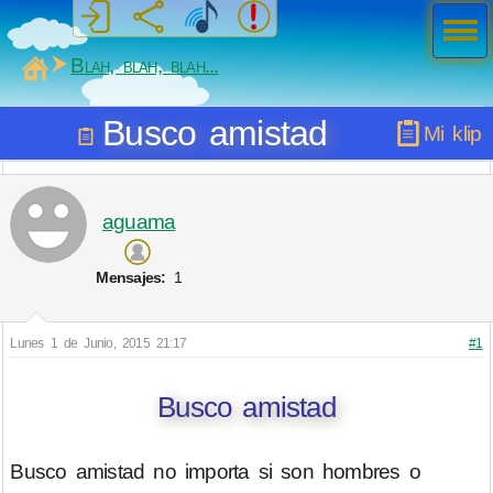
Men
ú
MiSabueso
Blah, blah, blah...
Busco amistad
Mi klip
aguama
Mensajes:
1
Lunes 1 de Junio, 2015 21:17
#1
Busco amistad
Busco amistad no importa si son hombres o