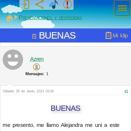
Men
ú
MiSabueso
Presentaciones y despedidas
BUENAS
Mi klip
Azren
Mensajes:
1
Sábado 29 de Junio, 2013 05:18
#1
BUENAS
me presento, me llamo Alejandra me uni a este