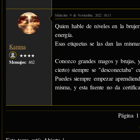
Miércoles 9 de Noviembre, 2022 18:13
Quien hable de niveles en la bruje
energía.
Esas etiquetas se las dan las mism
Karuna
★★★★
Conozco grandes magos y brujas, 
Mensajes:
462
cierto) siempre se "desconectaba" 
Puedes siempre empezar aprendiendo
misma, y esta fuente no da certifica
Página 1 
Este tema está: Abierto |