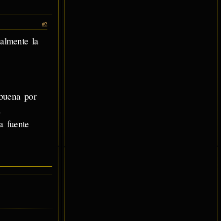
#2
almente la
buena por
.
a fuente