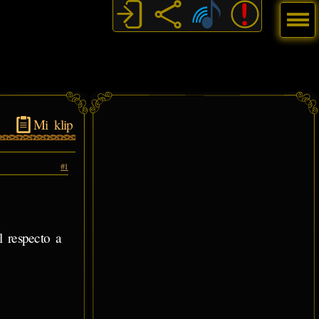
Menú
Mi klip
#1
 respecto a