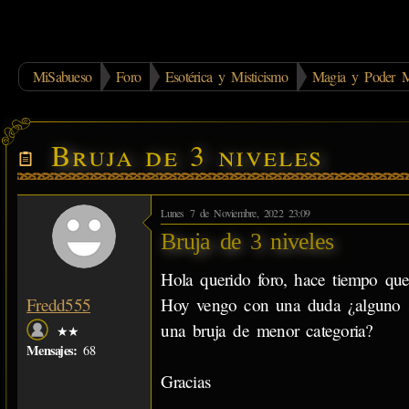
MiSabueso
Foro
Esotérica y Misticismo
Magia y Poder M
Bruja de 3 niveles
Lunes 7 de Noviembre, 2022 23:09
Bruja de 3 niveles
Hola querido foro, hace tiempo qu
Hoy vengo con una duda ¿alguno sa
Fredd555
una bruja de menor categoria?
★★
Mensajes:
68
Gracias