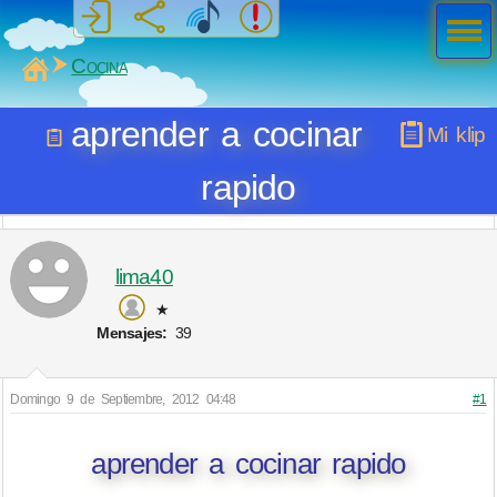
Men
ú
MiSabueso
Cocina
aprender a cocinar
Mi klip
rapido
lima40
★
Mensajes:
39
Domingo 9 de Septiembre, 2012 04:48
#1
aprender a cocinar rapido