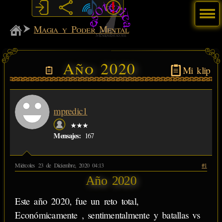
Menú
MiSabueso
Magia y Poder Mental
Año 2020
Mi klip
mpredic1
★★★
Mensajes:
167
Miércoles 23 de Diciembre, 2020 04:13
#1
Año 2020
Este año 2020, fue un reto total,
Económicamente , sentimentalmente y batallas vs