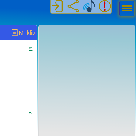
Men
ú
Mi klip
#1
#2