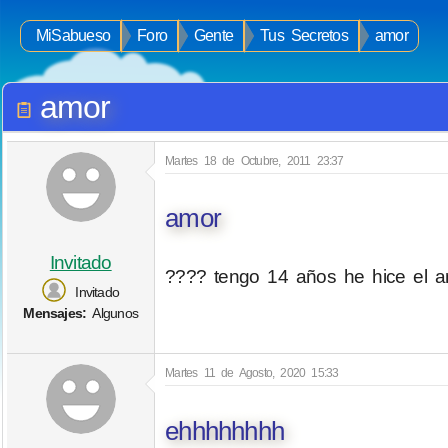
MiSabueso
Foro
Gente
Tus Secretos
amor
amor
Martes 18 de Octubre, 2011 23:37
amor
Invitado
???? tengo 14 años he hice el 
Invitado
Mensajes:
Algunos
Martes 11 de Agosto, 2020 15:33
ehhhhhhhh