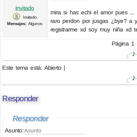
Invitado
mira si has echi el amor pues .
Invitado
raro perdon por jusgas ¿bye? a y
Mensajes:
Algunos
registrarme xd soy muy niña xd t
Página 1 
Este tema está: Abierto |
Responder
Responder
Asunto: